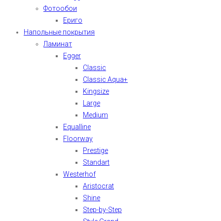
Фотообои
Ериго
Напольные покрытия
Ламинат
Egger
Classic
Classic Aqua+
Kingsize
Large
Medium
Equalline
Floorway
Prestige
Standart
Westerhof
Aristocrat
Shine
Step-by-Step