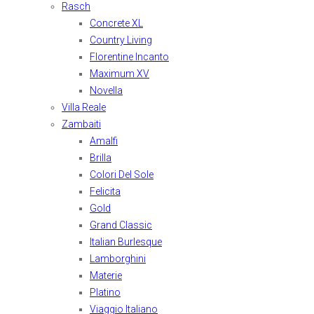
Rasch
Concrete XL
Country Living
Florentine Incanto
Maximum XV
Novella
Villa Reale
Zambaiti
Amalfi
Brilla
Colori Del Sole
Felicita
Gold
Grand Classic
Italian Burlesque
Lamborghini
Materie
Platino
Viaggio Italiano