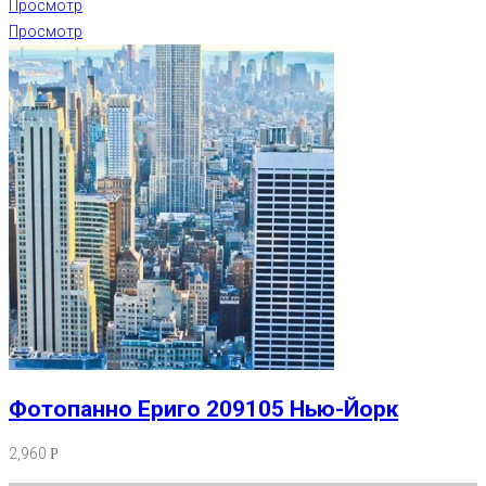
Просмотр
Просмотр
Фотопанно Ериго 209105 Нью-Йорк
2,960
Р