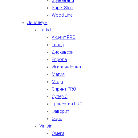
Style Grand
Super Step
Wood Line
Линолеум
Tarkett
Акцент PRO
Гранд
Дискавери
Европа
Идиллия Нова
Магия
Мода
Спринт PRO
Супер С
Травертин PRO
Фаворит
Форс
Vinisin
Омега