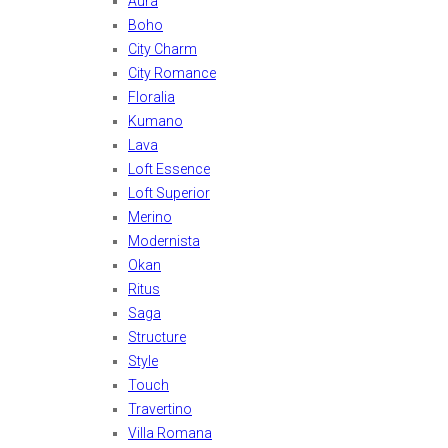
Aura
Boho
City Charm
City Romance
Floralia
Kumano
Lava
Loft Essence
Loft Superior
Merino
Modernista
Okan
Ritus
Saga
Structure
Style
Touch
Travertino
Villa Romana