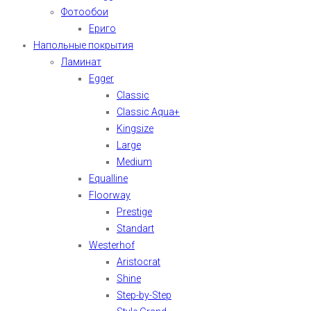
Фотообои
Ериго
Напольные покрытия
Ламинат
Egger
Classic
Classic Aqua+
Kingsize
Large
Medium
Equalline
Floorway
Prestige
Standart
Westerhof
Aristocrat
Shine
Step-by-Step