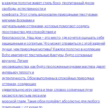
в каждом полотне живет стиль бохо, пропитанный духом
свободы, естественности и
комфорта. Этот стиль вдохновлен природными текстурами,
мягкими формами и
натуральными оттенками, которые помогают создать
пространство для спокойствия и
безопасности. Наш дом – это место, где хочется ощущать себя
защищенным и согретым. Что может справиться с этой задачей
лучше, чем природные мотивы? Каждое полотно в коллекции
Boho имитирует текстильные фактуры, будто сотканные
вручную. Легкие
несовершенства, как будто проложенные руками мастера, дарят
интерьеру теплоту и
аутентичность. Обои выполнены в спокойных природных
оттенках, создающих
удивительную игру света и тени, словно солнечные лучи
касаются листьев леса или
морской глади. Такие обои подойдут абсолютно для любого
помещения — от кухни до