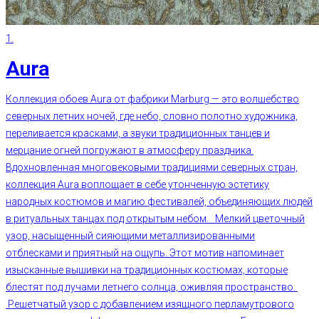
1.
Aura
Коллекция обоев Aura от фабрики Marburg — это волшебство
северных летних ночей, где небо, словно полотно художника,
переливается красками, а звуки традиционных танцев и
мерцание огней погружают в атмосферу праздника.
Вдохновленная многовековыми традициями северных стран,
коллекция Aura воплощает в себе утонченную эстетику
народных костюмов и магию фестивалей, объединяющих людей
в ритуальных танцах под открытым небом. Мелкий цветочный
узор, насыщенный сияющими металлизированными
отблесками и приятный на ощупь. Этот мотив напоминает
изысканные вышивки на традиционных костюмах, которые
блестят под лучами летнего солнца, оживляя пространство.
Решетчатый узор с добавлением изящного перламутрового