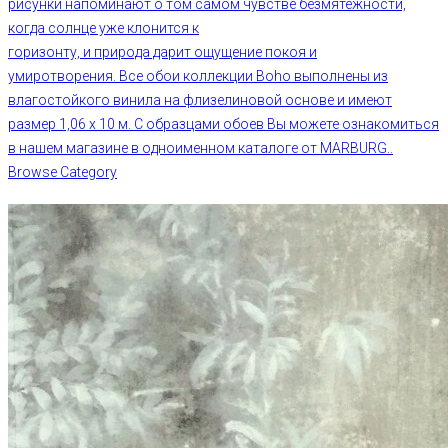
рисунки напоминают о том самом чувстве безмятежности,
когда солнце уже клонится к
горизонту, и природа дарит ощущение покоя и
умиротворения. Все обои коллекции Boho выполнены из
влагостойкого винила на флизелиновой основе и имеют
размер 1,06 х 10 м. С образцами обоев Вы можете ознакомиться
в нашем магазине в одноименном каталоге от MARBURG..
Browse Category