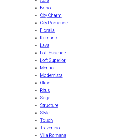
Aura
Boho
City Charm
City Romance
Floralia
Kumano
Lava
Loft Essence
Loft Superior
Merino
Modernista
Okan
Ritus
Saga
Structure
Style
Touch
Travertino
Villa Romana