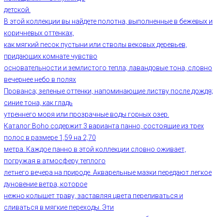
детской.
В этой коллекции вы найдете полотна, выполненные в бежевых и
коричневых оттенках,
как мягкий песок пустыни или стволы вековых деревьев,
придающих комнате чувство
основательности и землистого тепла; лавандовые тона, словно
вечернее небо в полях
Прованса; зеленые оттенки, напоминающие листву после дождя;
синие тона, как гладь
утреннего моря или прозрачные воды горных озер.
Каталог Boho содержит 3 варианта панно, состоящие из трех
полос в размере 1,59 на 2,70
метра. Каждое панно в этой коллекции словно оживает,
погружая в атмосферу теплого
летнего вечера на природе. Акварельные мазки передают легкое
дуновение ветра, которое
нежно колышет траву, заставляя цвета переливаться и
сливаться в мягкие переходы. Эти