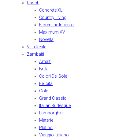
Rasch
Concrete XL
Country Living
Florentine Incanto
Maximum XV
Novella
Villa Reale
Zambaiti
Amalfi
Brilla
Colori Del Sole
Felicita
Gold
Grand Classic
Italian Burlesque
Lamborghini
Materie
Platino
Viaggio Italiano