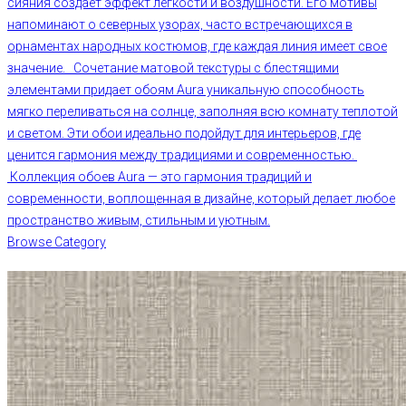
сияния создает эффект легкости и воздушности. Его мотивы
напоминают о северных узорах, часто встречающихся в
орнаментах народных костюмов, где каждая линия имеет свое
значение. Сочетание матовой текстуры с блестящими
элементами придает обоям Aura уникальную способность
мягко переливаться на солнце, заполняя всю комнату теплотой
и светом. Эти обои идеально подойдут для интерьеров, где
ценится гармония между традициями и современностью.
Коллекция обоев Aura — это гармония традиций и
современности, воплощенная в дизайне, который делает любое
пространство живым, стильным и уютным.
Browse Category