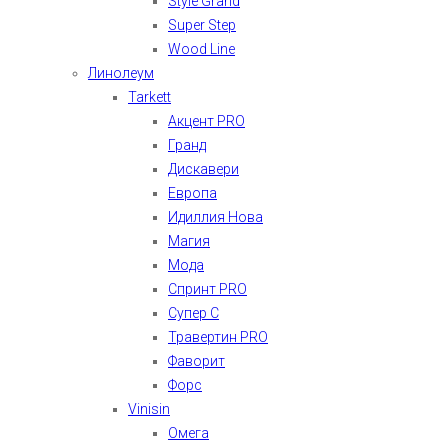
Style Grand
Super Step
Wood Line
Линолеум
Tarkett
Акцент PRO
Гранд
Дискавери
Европа
Идиллия Нова
Магия
Мода
Спринт PRO
Супер С
Травертин PRO
Фаворит
Форс
Vinisin
Омега