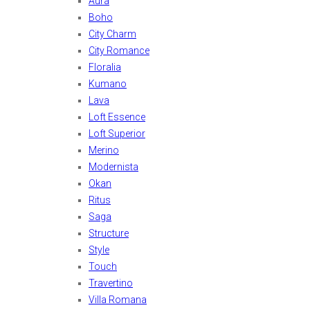
Aura
Boho
City Charm
City Romance
Floralia
Kumano
Lava
Loft Essence
Loft Superior
Merino
Modernista
Okan
Ritus
Saga
Structure
Style
Touch
Travertino
Villa Romana