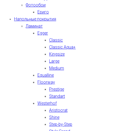
Фотообои
Ериго
Напольные покрытия
Ламинат
Egger
Classic
Classic Aqua+
Kingsize
Large
Medium
Equalline
Floorway
Prestige
Standart
Westerhof
Aristocrat
Shine
Step-by-Step