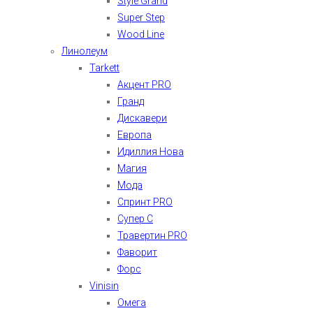
Style Grand
Super Step
Wood Line
Линолеум
Tarkett
Акцент PRO
Гранд
Дискавери
Европа
Идиллия Нова
Магия
Мода
Спринт PRO
Супер С
Травертин PRO
Фаворит
Форс
Vinisin
Омега