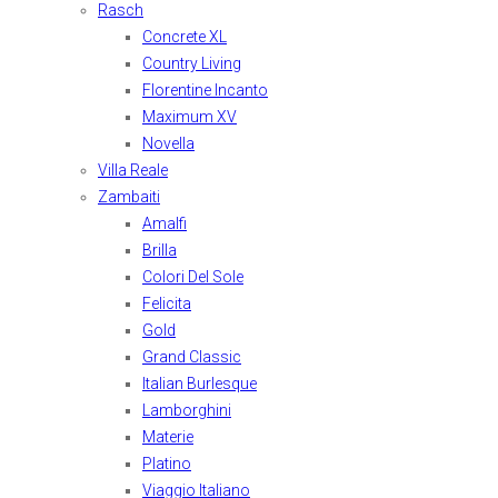
Rasch
Concrete XL
Country Living
Florentine Incanto
Maximum XV
Novella
Villa Reale
Zambaiti
Amalfi
Brilla
Colori Del Sole
Felicita
Gold
Grand Classic
Italian Burlesque
Lamborghini
Materie
Platino
Viaggio Italiano