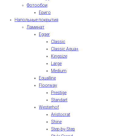
Фотообои
Ериго
Напольные покрытия
Ламинат
Egger
Classic
Classic Aqua+
Kingsize
Large
Medium
Equalline
Floorway
Prestige
Standart
Westerhof
Aristocrat
Shine
Step-by-Step