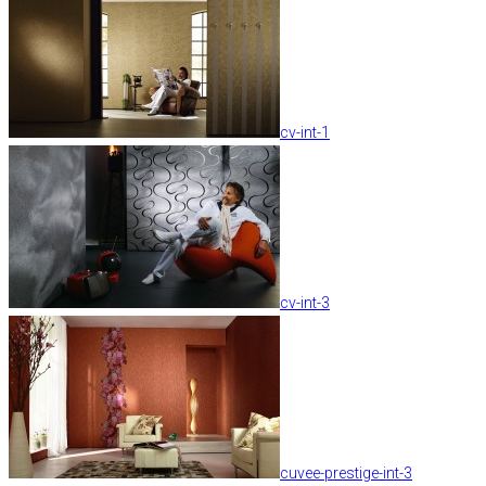
cv-int-1
cv-int-3
cuvee-prestige-int-3