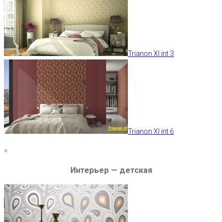
Trianon XI int 3
Trianon XI int 6
×
Интерьер — детская