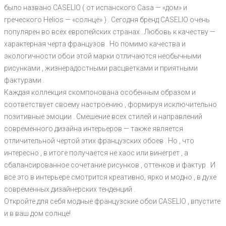
было названо CASELIO ( от испанского Casa — «дом» и
греческого Helios — «солнце» ) . Сегодня бренд CASELIO очень
популярен во всех европейских странах . Любовь к качеству —
характерная черта французов . Но помимо качества и
экологичности обои этой марки отличаются необычными
рисунками , жизнерадостными расцветками и приятными
фактурами .
Каждая коллекция скомпонована особенным образом и
соответствует своему настроению , формируя исключительно
позитивные эмоции . Смешение всех стилей и направлений
современного дизайна интерьеров — также является
отличительной чертой этих французских обоев . Но , что
интересно , в итоге получается не хаос или винегрет , а
сбалансированное сочетание рисунков , оттенков и фактур . И
все это в интерьере смотрится креативно, ярко и модно , в духе
современных дизайнерских тенденций .
Откройте для себя модные французские обои CASELIO , впустите
и в ваш дом солнце!