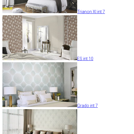
Trianon XI int 7
ES int 10
Grado int 7