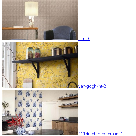
tr-int-6
van-gogh-int-2
111dutch-masters-int-10