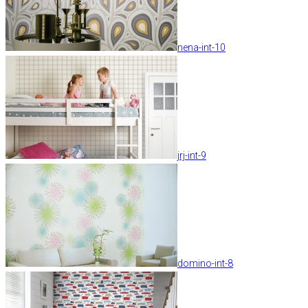
nena-int-10
jrj-int-9
domino-int-8