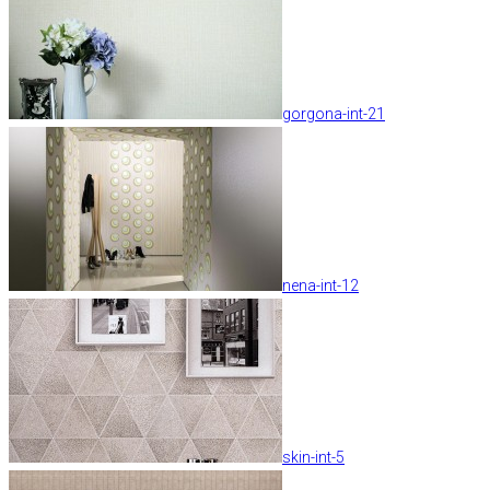
gorgona-int-21
nena-int-12
skin-int-5