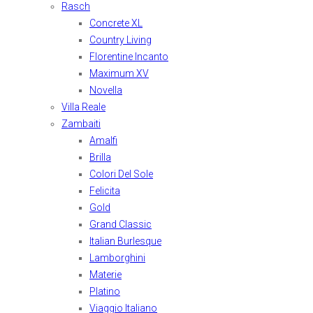
Rasch
Concrete XL
Country Living
Florentine Incanto
Maximum XV
Novella
Villa Reale
Zambaiti
Amalfi
Brilla
Colori Del Sole
Felicita
Gold
Grand Classic
Italian Burlesque
Lamborghini
Materie
Platino
Viaggio Italiano