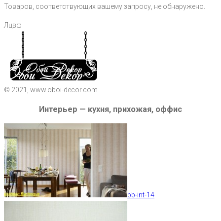
Товаров, соответствующих вашему запросу, не обнаружено.
Лцвф
© 2021, www.oboi-decor.com
Интерьер — кухня, прихожая, оффис
bb-int-14