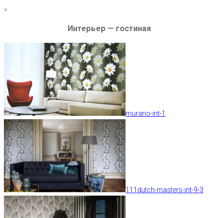
×
Интерьер — гостиная
murano-int-1
111dutch-masters-int-9-3