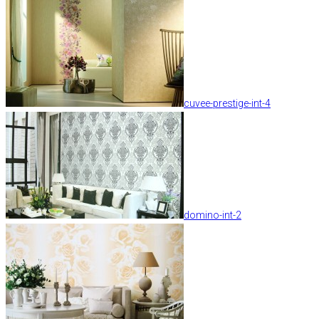
cuvee-prestige-int-4
domino-int-2