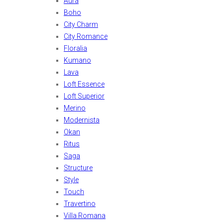
Aura
Boho
City Charm
City Romance
Floralia
Kumano
Lava
Loft Essence
Loft Superior
Merino
Modernista
Okan
Ritus
Saga
Structure
Style
Touch
Travertino
Villa Romana