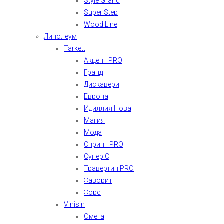
Style Grand
Super Step
Wood Line
Линолеум
Tarkett
Акцент PRO
Гранд
Дискавери
Европа
Идиллия Нова
Магия
Мода
Спринт PRO
Супер С
Травертин PRO
Фаворит
Форс
Vinisin
Омега