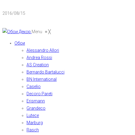
2016/08/15
Menu
≡
╳
Обои
Alessandro Allori
Andrea Rossi
AS Creation
Bernardo Bartalucci
BN International
Caselio
Decoro Pareti
Erismann
Grandeco
Lutece
Marburg
Rasch