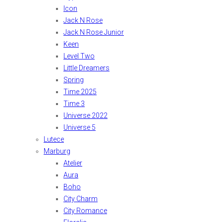
Icon
Jack N Rose
Jack N Rose Junior
Keen
Level Two
Little Dreamers
Spring
Time 2025
Time 3
Universe 2022
Universe 5
Lutece
Marburg
Atelier
Aura
Boho
City Charm
City Romance