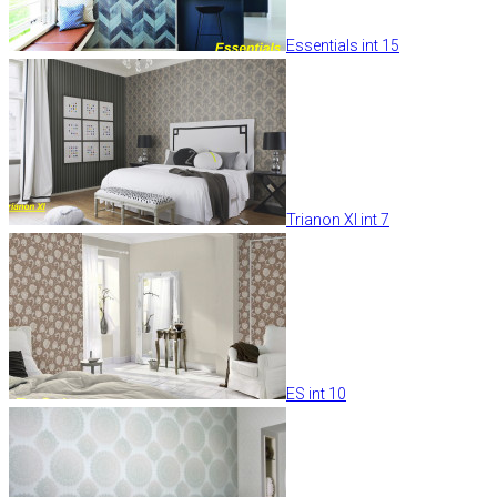
Essentials int 15
Trianon XI int 7
ES int 10