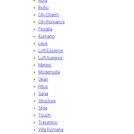
Aura
Boho
City Charm
City Romance
Floralia
Kumano
Lava
Loft Essence
Loft Superior
Merino
Modernista
Okan
Ritus
Saga
Structure
Style
Touch
Travertino
Villa Romana