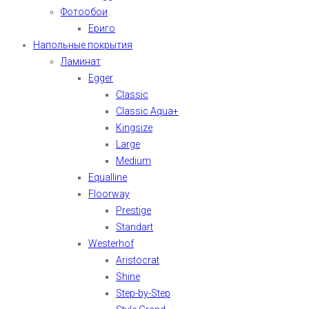
Фотообои
Ериго
Напольные покрытия
Ламинат
Egger
Classic
Classic Aqua+
Kingsize
Large
Medium
Equalline
Floorway
Prestige
Standart
Westerhof
Aristocrat
Shine
Step-by-Step