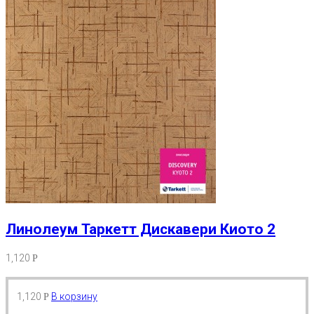
Линолеум Таркетт Дискавери Киото 2
1,120
Р
1,120
В корзину
Р