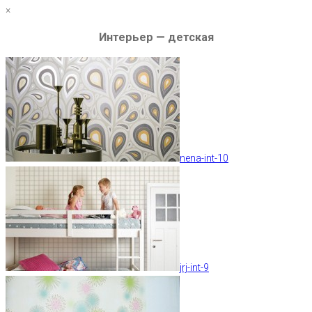
×
Интерьер — детская
nena-int-10
jrj-int-9