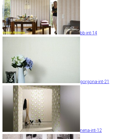
bb-int-14
gorgona-int-21
nena-int-12