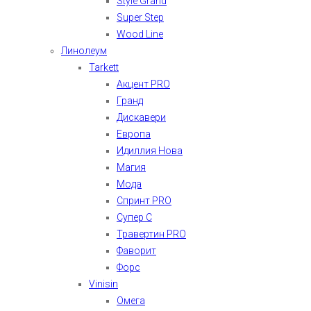
Style Grand
Super Step
Wood Line
Линолеум
Tarkett
Акцент PRO
Гранд
Дискавери
Европа
Идиллия Нова
Магия
Мода
Спринт PRO
Супер С
Травертин PRO
Фаворит
Форс
Vinisin
Омега