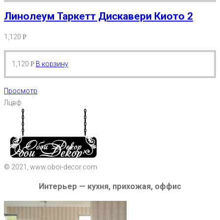
Линолеум Таркетт Дискавери Киото 2
1,120
Р
1,120
В корзину
Р
Просмотр
Лцвф
© 2021, www.oboi-decor.com
Интерьер — кухня, прихожая, оффис