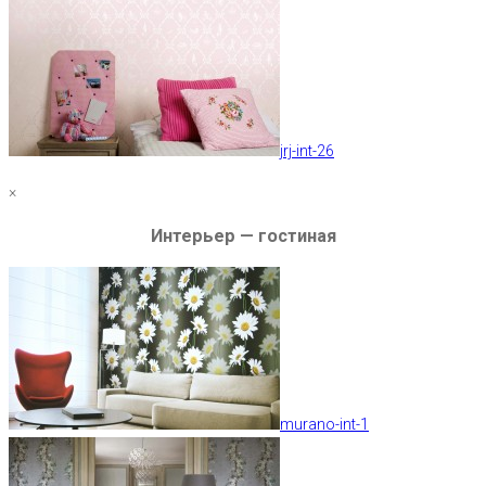
jrj-int-26
×
Интерьер — гостиная
murano-int-1