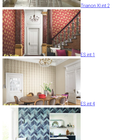
Trianon XI int 2
ES int 1
ES int 4