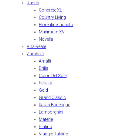
Rasch
Concrete XL
Country Living
Florentine Incanto
Maximum XV
Novella
Villa Reale
Zambaiti
Amalfi
Brilla
Colori Del Sole
Felicita
Gold
Grand Classic
Italian Burlesque
Lamborghini
Materie
Platino
Viaggio Italiano