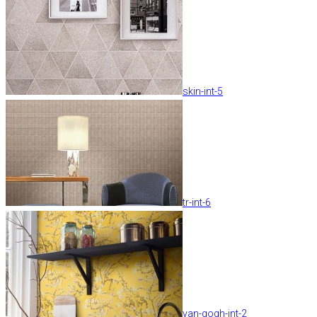
skin-int-5
tr-int-6
van-gogh-int-2