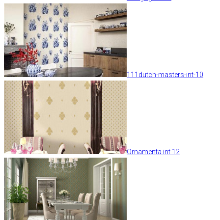
111dutch-masters-int-10
Ornamenta int 12