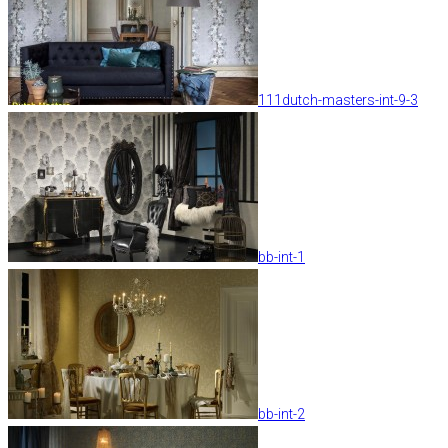
111dutch-masters-int-9-3
bb-int-1
bb-int-2