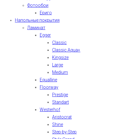
Фотообои
Ериго
Напольные покрытия
Ламинат
Egger
Classic
Classic Aqua+
Kingsize
Large
Medium
Equalline
Floorway
Prestige
Standart
Westerhof
Aristocrat
Shine
Step-by-Step