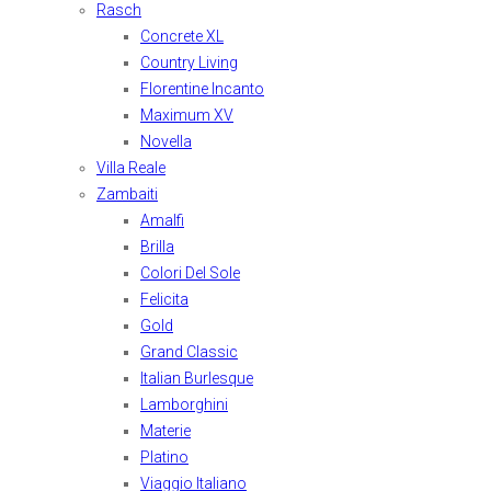
Rasch
Concrete XL
Country Living
Florentine Incanto
Maximum XV
Novella
Villa Reale
Zambaiti
Amalfi
Brilla
Colori Del Sole
Felicita
Gold
Grand Classic
Italian Burlesque
Lamborghini
Materie
Platino
Viaggio Italiano