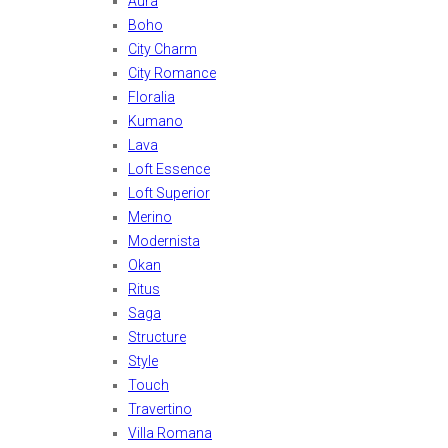
Aura
Boho
City Charm
City Romance
Floralia
Kumano
Lava
Loft Essence
Loft Superior
Merino
Modernista
Okan
Ritus
Saga
Structure
Style
Touch
Travertino
Villa Romana