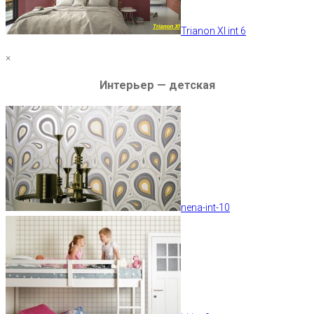
Trianon XI int 6
×
Интерьер — детская
nena-int-10