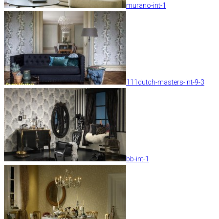
murano-int-1
111dutch-masters-int-9-3
bb-int-1