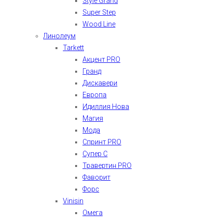
Style Grand
Super Step
Wood Line
Линолеум
Tarkett
Акцент PRO
Гранд
Дискавери
Европа
Идиллия Нова
Магия
Мода
Спринт PRO
Супер С
Травертин PRO
Фаворит
Форс
Vinisin
Омега