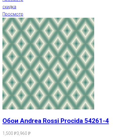
скидка
Просмотр
Обои Andrea Rossi Procida 54261-4
1,500
3,960
Р
Р