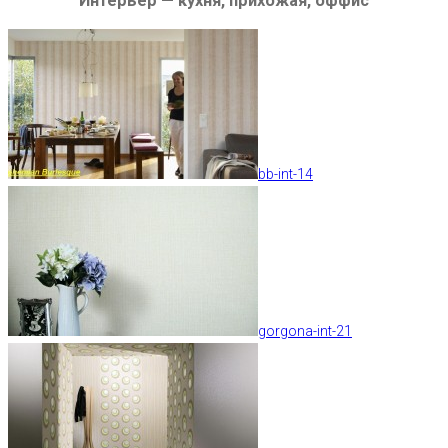
Интерьер — кухня, прихожая, оффис
bb-int-14
gorgona-int-21