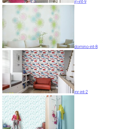
jrj-int-9
domino-int-8
jnr-int-2