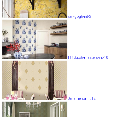
van-gogh-int-2
111dutch-masters-int-10
Ornamenta int 12