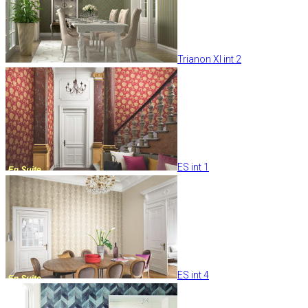
Trianon XI int 2
ES int 1
ES int 4