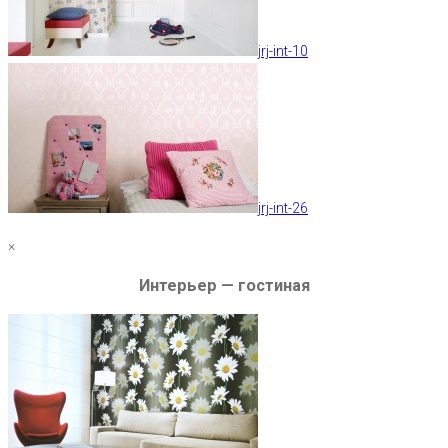
jrj-int-10
jrj-int-26
×
Интерьер — гостиная