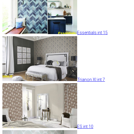
Essentials int 15
Trianon XI int 7
ES int 10