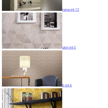
nena-int-12
skin-int-5
tr-int-6