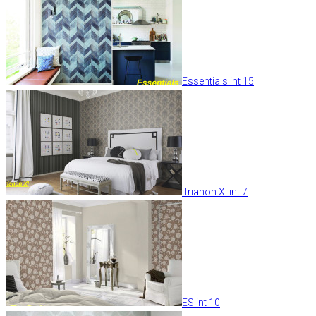
Essentials int 15
Trianon XI int 7
ES int 10