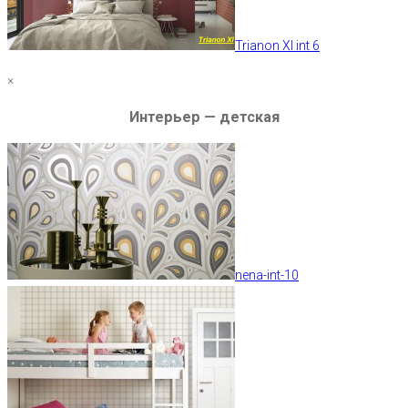
Trianon XI int 6
×
Интерьер — детская
nena-int-10