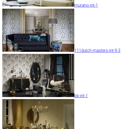
murano-int-1
111dutch-masters-int-9-3
bb-int-1