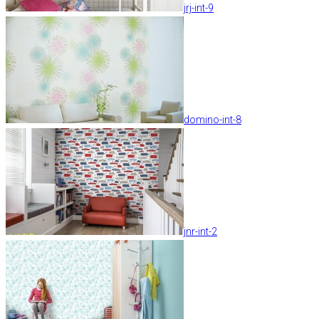
jrj-int-9
domino-int-8
jnr-int-2