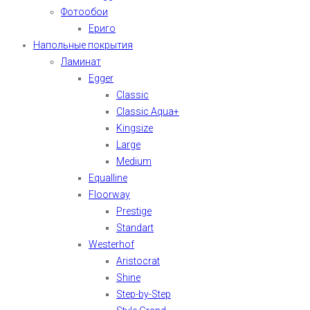
Фотообои
Ериго
Напольные покрытия
Ламинат
Egger
Classic
Classic Aqua+
Kingsize
Large
Medium
Equalline
Floorway
Prestige
Standart
Westerhof
Aristocrat
Shine
Step-by-Step