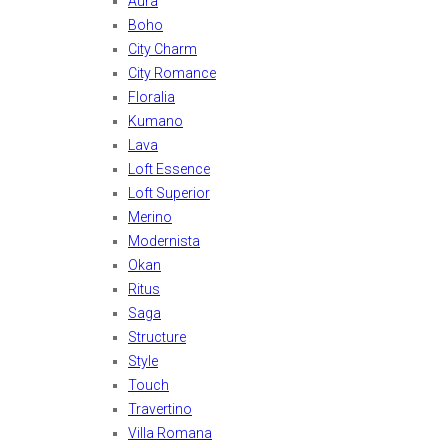
Aura
Boho
City Charm
City Romance
Floralia
Kumano
Lava
Loft Essence
Loft Superior
Merino
Modernista
Okan
Ritus
Saga
Structure
Style
Touch
Travertino
Villa Romana