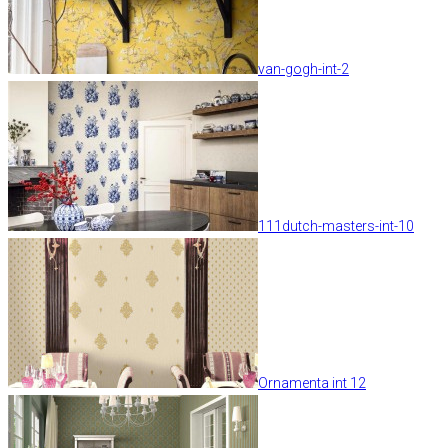
van-gogh-int-2
111dutch-masters-int-10
Ornamenta int 12