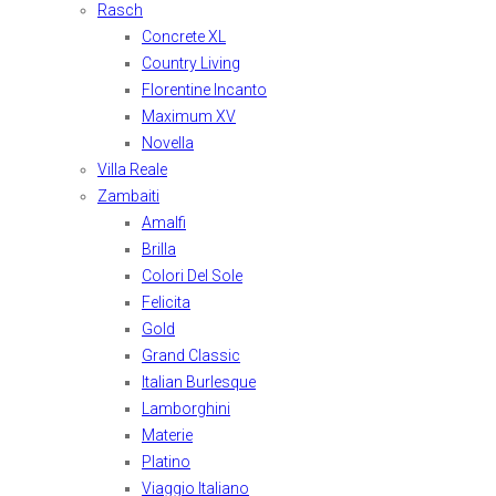
Rasch
Concrete XL
Country Living
Florentine Incanto
Maximum XV
Novella
Villa Reale
Zambaiti
Amalfi
Brilla
Colori Del Sole
Felicita
Gold
Grand Classic
Italian Burlesque
Lamborghini
Materie
Platino
Viaggio Italiano