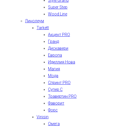
Style Grand
Super Step
Wood Line
Линолеум
Tarkett
Акцент PRO
Гранд
Дискавери
Европа
Идиллия Нова
Магия
Мода
Спринт PRO
Супер С
Травертин PRO
Фаворит
Форс
Vinisin
Омега