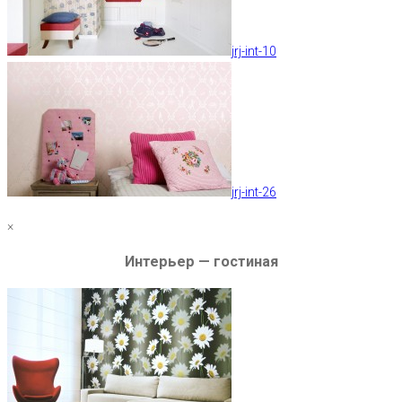
jrj-int-10
jrj-int-26
×
Интерьер — гостиная