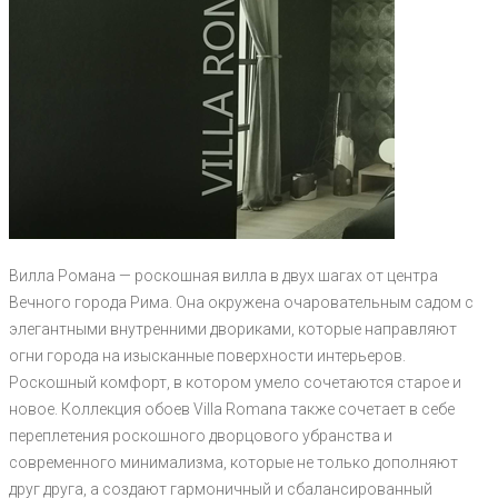
Вилла Романа — роскошная вилла в двух шагах от центра
Вечного города Рима. Она окружена очаровательным садом с
элегантными внутренними двориками, которые направляют
огни города на изысканные поверхности интерьеров.
Роскошный комфорт, в котором умело сочетаются старое и
новое. Коллекция обоев Villa Romana также сочетает в себе
переплетения роскошного дворцового убранства и
современного минимализма, которые не только дополняют
друг друга, а создают гармоничный и сбалансированный