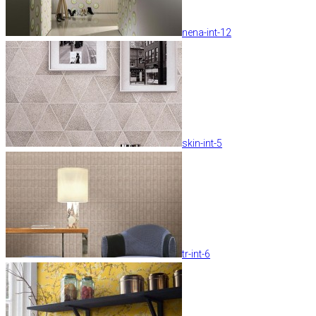
nena-int-12
skin-int-5
tr-int-6