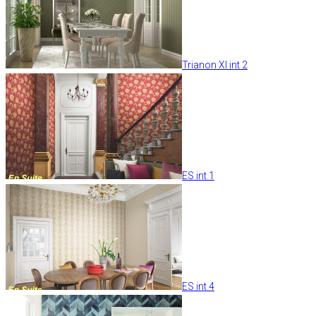
Trianon XI int 2
ES int 1
ES int 4