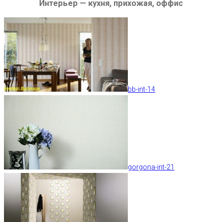
Интерьер — кухня, прихожая, оффис
bb-int-14
gorgona-int-21