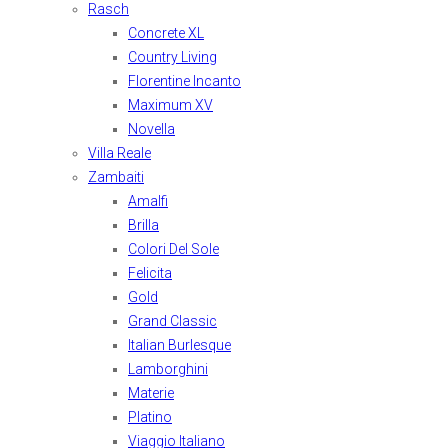
Rasch
Concrete XL
Country Living
Florentine Incanto
Maximum XV
Novella
Villa Reale
Zambaiti
Amalfi
Brilla
Colori Del Sole
Felicita
Gold
Grand Classic
Italian Burlesque
Lamborghini
Materie
Platino
Viaggio Italiano