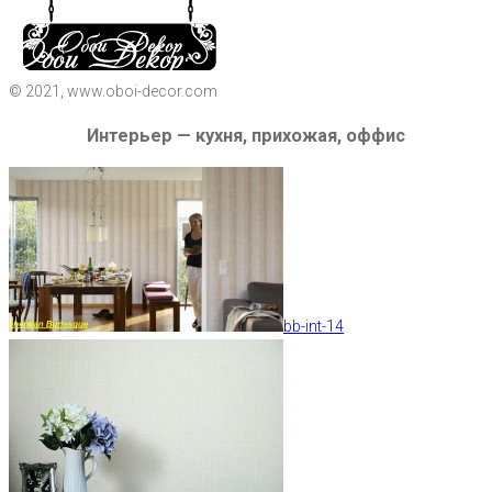
© 2021, www.oboi-decor.com
Интерьер — кухня, прихожая, оффис
bb-int-14