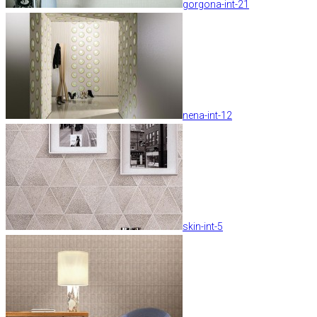
gorgona-int-21
nena-int-12
skin-int-5