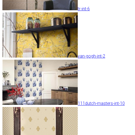
tr-int-6
van-gogh-int-2
111dutch-masters-int-10