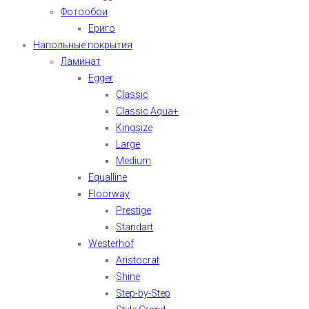
Фотообои
Ериго
Напольные покрытия
Ламинат
Egger
Classic
Classic Aqua+
Kingsize
Large
Medium
Equalline
Floorway
Prestige
Standart
Westerhof
Aristocrat
Shine
Step-by-Step