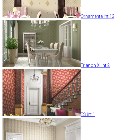
Ornamenta int 12
Trianon XI int 2
ES int 1