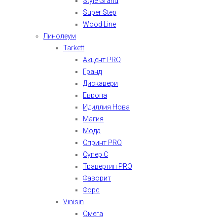
Style Grand
Super Step
Wood Line
Линолеум
Tarkett
Акцент PRO
Гранд
Дискавери
Европа
Идиллия Нова
Магия
Мода
Спринт PRO
Супер С
Травертин PRO
Фаворит
Форс
Vinisin
Омега