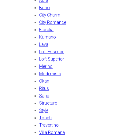
Aura
Boho
City Charm
City Romance
Floralia
Kumano
Lava
Loft Essence
Loft Superior
Merino
Modernista
Okan
Ritus
Saga
Structure
Style
Touch
Travertino
Villa Romana