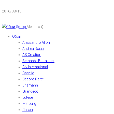
2016/08/15
Menu
≡
╳
Обои
Alessandro Allori
Andrea Rossi
AS Creation
Bernardo Bartalucci
BN International
Caselio
Decoro Pareti
Erismann
Grandeco
Lutece
Marburg
Rasch