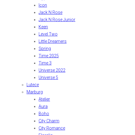
Icon
Jack N Rose
Jack N Rose Junior
Keen
Level Two
Little Dreamers
Spring
Time 2025
Time 3
Universe 2022
Universe 5
Lutece
Marburg
Atelier
Aura
Boho
City Charm
City Romance