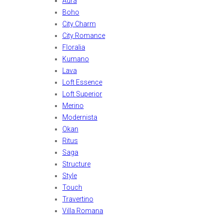
Aura
Boho
City Charm
City Romance
Floralia
Kumano
Lava
Loft Essence
Loft Superior
Merino
Modernista
Okan
Ritus
Saga
Structure
Style
Touch
Travertino
Villa Romana