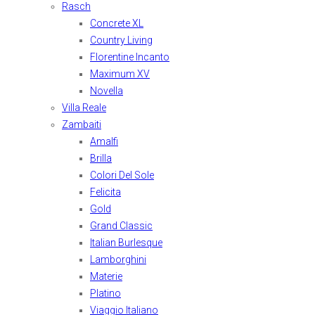
Rasch
Concrete XL
Country Living
Florentine Incanto
Maximum XV
Novella
Villa Reale
Zambaiti
Amalfi
Brilla
Colori Del Sole
Felicita
Gold
Grand Classic
Italian Burlesque
Lamborghini
Materie
Platino
Viaggio Italiano