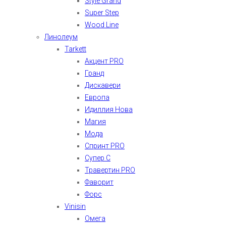
Style Grand
Super Step
Wood Line
Линолеум
Tarkett
Акцент PRO
Гранд
Дискавери
Европа
Идиллия Нова
Магия
Мода
Спринт PRO
Супер С
Травертин PRO
Фаворит
Форс
Vinisin
Омега