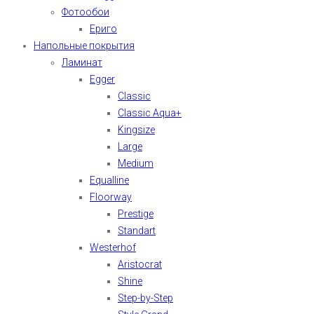
Фотообои
Ериго
Напольные покрытия
Ламинат
Egger
Classic
Classic Aqua+
Kingsize
Large
Medium
Equalline
Floorway
Prestige
Standart
Westerhof
Aristocrat
Shine
Step-by-Step