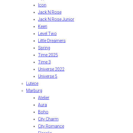
Icon
Jack N Rose
Jack N Rose Junior
Keen
Level Two
Little Dreamers
Spring
Time 2025
Time 3
Universe 2022
Universe 5
Lutece
Marburg
Atelier
Aura
Boho
City Charm
City Romance