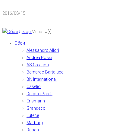
2016/08/15
Menu
≡
╳
Обои
Alessandro Allori
Andrea Rossi
AS Creation
Bernardo Bartalucci
BN International
Caselio
Decoro Pareti
Erismann
Grandeco
Lutece
Marburg
Rasch