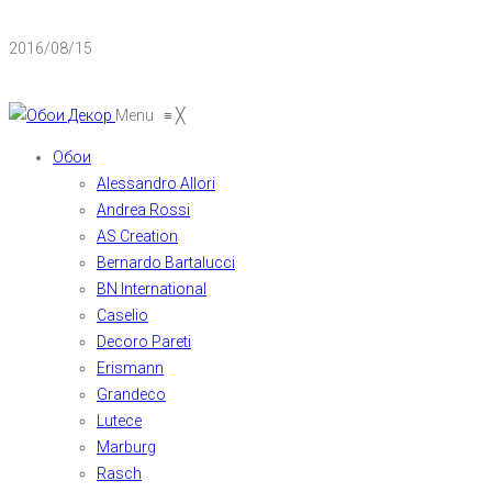
2016/08/15
Menu
≡
╳
Обои
Alessandro Allori
Andrea Rossi
AS Creation
Bernardo Bartalucci
BN International
Caselio
Decoro Pareti
Erismann
Grandeco
Lutece
Marburg
Rasch