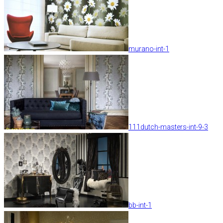
murano-int-1
111dutch-masters-int-9-3
bb-int-1