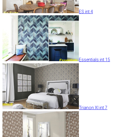
ES int 4
Essentials int 15
Trianon XI int 7