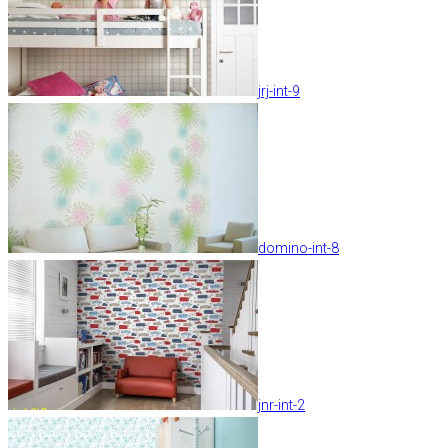
jrj-int-9
domino-int-8
jnr-int-2