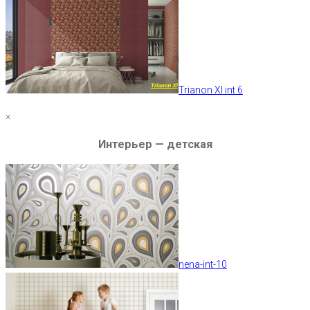
Trianon XI int 6
×
Интерьер — детская
nena-int-10