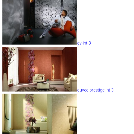
cv-int-3
cuvee-prestige-int-3