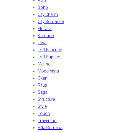
Aura
Boho
City Charm
City Romance
Floralia
Kumano
Lava
Loft Essence
Loft Superior
Merino
Modernista
Okan
Ritus
Saga
Structure
Style
Touch
Travertino
Villa Romana