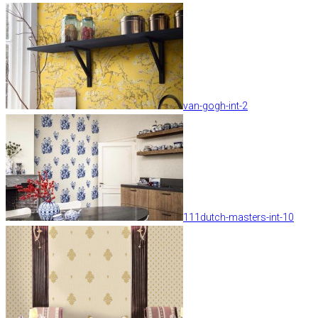
van-gogh-int-2
111dutch-masters-int-10