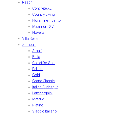
Rasch
Concrete XL
Country Living
Florentine Incanto
Maximum XV
Novella
Villa Reale
Zambaiti
Amalfi
Brilla
Colori Del Sole
Felicita
Gold
Grand Classic
Italian Burlesque
Lamborghini
Materie
Platino
Viaggio Italiano