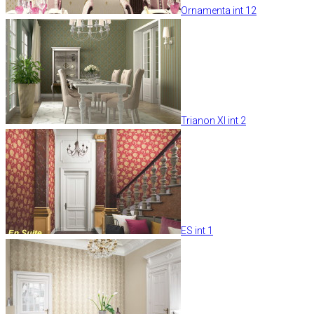
Ornamenta int 12
Trianon XI int 2
ES int 1