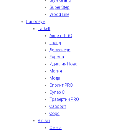
Style Grand
Super Step
Wood Line
Линолеум
Tarkett
Акцент PRO
Гранд
Дискавери
Европа
Идиллия Нова
Магия
Мода
Спринт PRO
Супер С
Травертин PRO
Фаворит
Форс
Vinisin
Омега