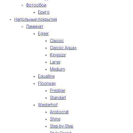
Фотообои
Ериго
Напольные покрытия
Ламинат
Egger
Classic
Classic Aqua+
Kingsize
Large
Medium
Equalline
Floorway
Prestige
Standart
Westerhof
Aristocrat
Shine
Step-by-Step