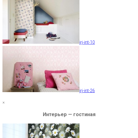
jrj-int-10
jrj-int-26
×
Интерьер — гостиная