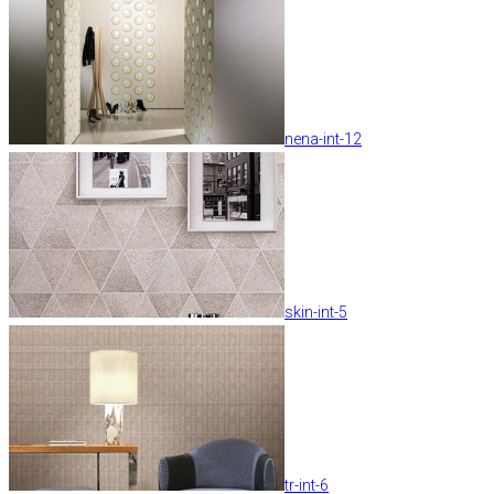
nena-int-12
skin-int-5
tr-int-6