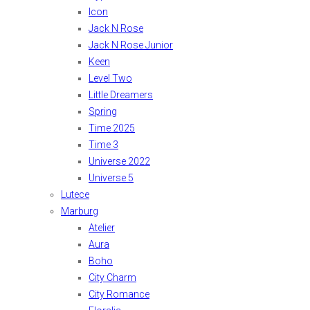
Icon
Jack N Rose
Jack N Rose Junior
Keen
Level Two
Little Dreamers
Spring
Time 2025
Time 3
Universe 2022
Universe 5
Lutece
Marburg
Atelier
Aura
Boho
City Charm
City Romance