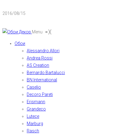
2016/08/15
Menu
≡
╳
Обои
Alessandro Allori
Andrea Rossi
AS Creation
Bernardo Bartalucci
BN International
Caselio
Decoro Pareti
Erismann
Grandeco
Lutece
Marburg
Rasch