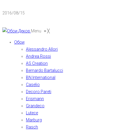
2016/08/15
Menu
≡
╳
Обои
Alessandro Allori
Andrea Rossi
AS Creation
Bernardo Bartalucci
BN International
Caselio
Decoro Pareti
Erismann
Grandeco
Lutece
Marburg
Rasch