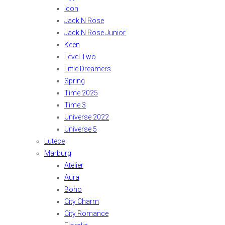
Icon
Jack N Rose
Jack N Rose Junior
Keen
Level Two
Little Dreamers
Spring
Time 2025
Time 3
Universe 2022
Universe 5
Lutece
Marburg
Atelier
Aura
Boho
City Charm
City Romance