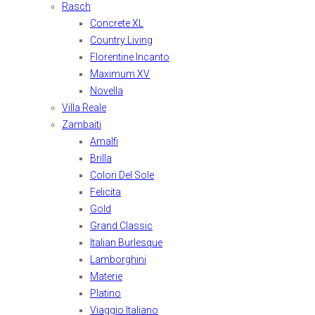
Rasch
Concrete XL
Country Living
Florentine Incanto
Maximum XV
Novella
Villa Reale
Zambaiti
Amalfi
Brilla
Colori Del Sole
Felicita
Gold
Grand Classic
Italian Burlesque
Lamborghini
Materie
Platino
Viaggio Italiano