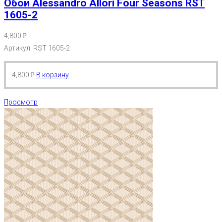
Обои Alessandro Allori Four Seasons RST
1605-2
4,800
Р
Артикул: RST 1605-2
4,800
В корзину
Р
Просмотр