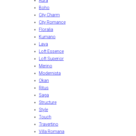
Aura
Boho
City Charm
City Romance
Floralia
Kumano
Lava
Loft Essence
Loft Superior
Merino
Modernista
Okan
Ritus
Saga
Structure
Style
Touch
Travertino
Villa Romana