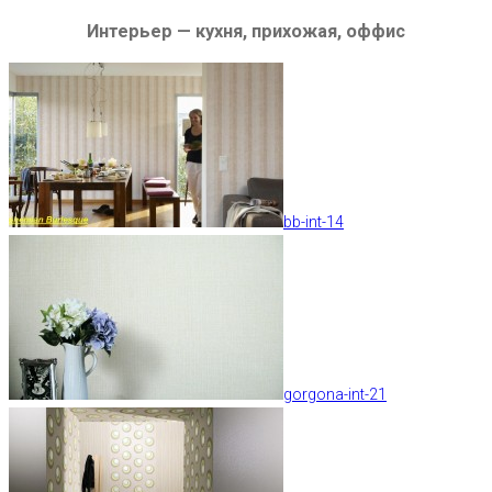
Интерьер — кухня, прихожая, оффис
bb-int-14
gorgona-int-21