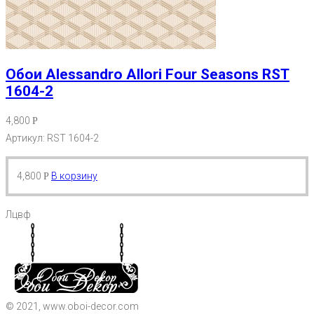
Обои Alessandro Allori Four Seasons RST
1604-2
4,800
Р
Артикул: RST 1604-2
4,800
В корзину
Р
Лцвф
© 2021, www.oboi-decor.com