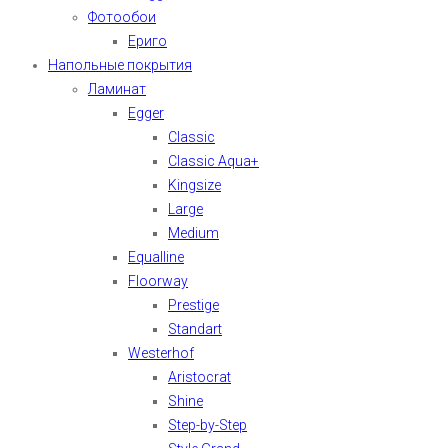
Фотообои
Ериго
Напольные покрытия
Ламинат
Egger
Classic
Classic Aqua+
Kingsize
Large
Medium
Equalline
Floorway
Prestige
Standart
Westerhof
Aristocrat
Shine
Step-by-Step