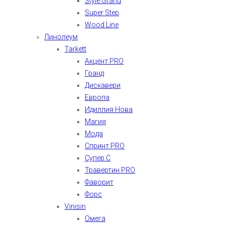
Style Grand
Super Step
Wood Line
Линолеум
Tarkett
Акцент PRO
Гранд
Дискавери
Европа
Идиллия Нова
Магия
Мода
Спринт PRO
Супер С
Травертин PRO
Фаворит
Форс
Vinisin
Омега