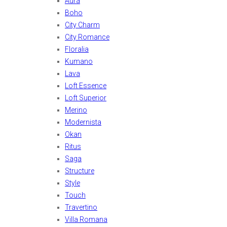
Aura
Boho
City Charm
City Romance
Floralia
Kumano
Lava
Loft Essence
Loft Superior
Merino
Modernista
Okan
Ritus
Saga
Structure
Style
Touch
Travertino
Villa Romana