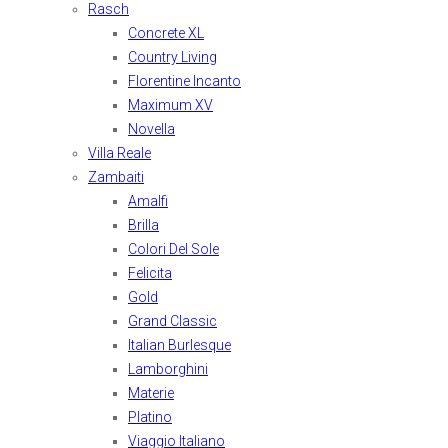
Rasch
Concrete XL
Country Living
Florentine Incanto
Maximum XV
Novella
Villa Reale
Zambaiti
Amalfi
Brilla
Colori Del Sole
Felicita
Gold
Grand Classic
Italian Burlesque
Lamborghini
Materie
Platino
Viaggio Italiano