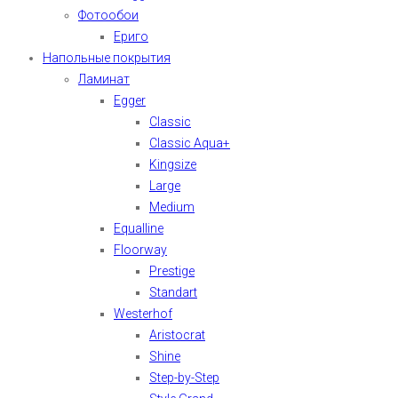
Фотообои
Ериго
Напольные покрытия
Ламинат
Egger
Classic
Classic Aqua+
Kingsize
Large
Medium
Equalline
Floorway
Prestige
Standart
Westerhof
Aristocrat
Shine
Step-by-Step