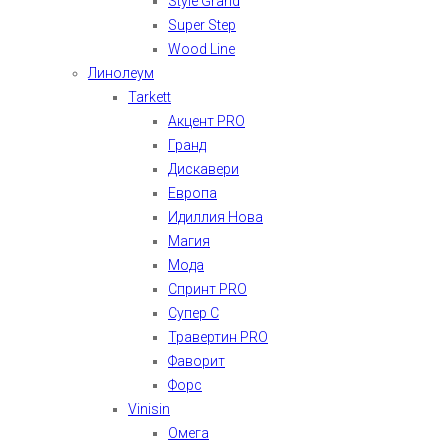
Style Grand
Super Step
Wood Line
Линолеум
Tarkett
Акцент PRO
Гранд
Дискавери
Европа
Идиллия Нова
Магия
Мода
Спринт PRO
Супер С
Травертин PRO
Фаворит
Форс
Vinisin
Омега