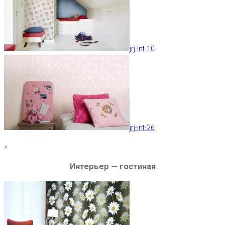
jrj-int-10
jrj-int-26
×
Интерьер — гостиная