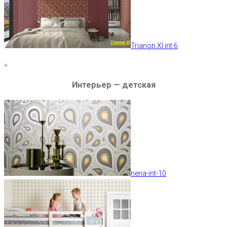
Trianon XI int 6
×
Интерьер — детская
nena-int-10