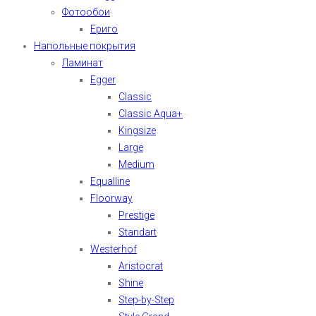
Фотообои
Ериго
Напольные покрытия
Ламинат
Egger
Classic
Classic Aqua+
Kingsize
Large
Medium
Equalline
Floorway
Prestige
Standart
Westerhof
Aristocrat
Shine
Step-by-Step