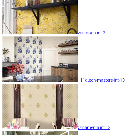
van-gogh-int-2
111dutch-masters-int-10
Ornamenta int 12