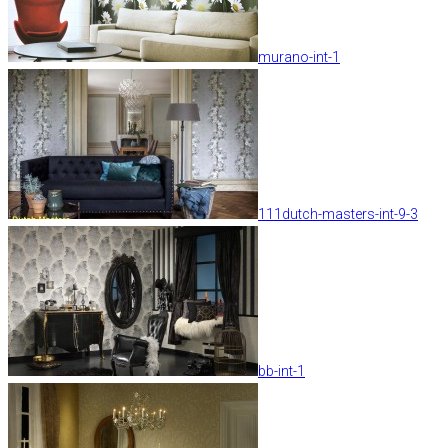
murano-int-1
111dutch-masters-int-9-3
bb-int-1