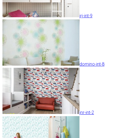
jrj-int-9
domino-int-8
jnr-int-2