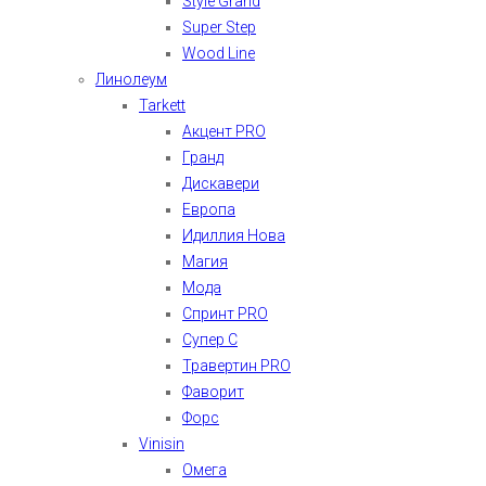
Style Grand
Super Step
Wood Line
Линолеум
Tarkett
Акцент PRO
Гранд
Дискавери
Европа
Идиллия Нова
Магия
Мода
Спринт PRO
Супер С
Травертин PRO
Фаворит
Форс
Vinisin
Омега