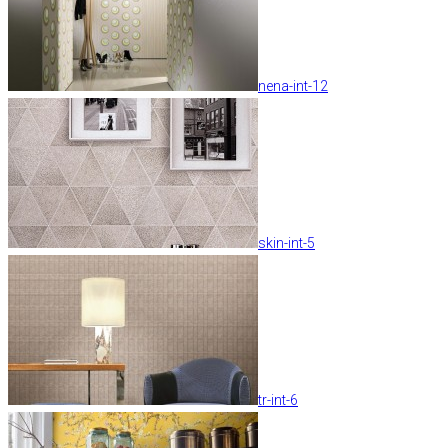
nena-int-12
skin-int-5
tr-int-6