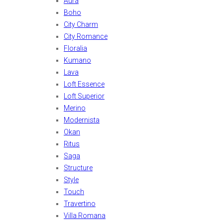
Aura
Boho
City Charm
City Romance
Floralia
Kumano
Lava
Loft Essence
Loft Superior
Merino
Modernista
Okan
Ritus
Saga
Structure
Style
Touch
Travertino
Villa Romana