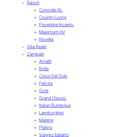
Rasch
Concrete XL
Country Living
Florentine Incanto
Maximum XV
Novella
Villa Reale
Zambaiti
Amalfi
Brilla
Colori Del Sole
Felicita
Gold
Grand Classic
Italian Burlesque
Lamborghini
Materie
Platino
Viaggio Italiano