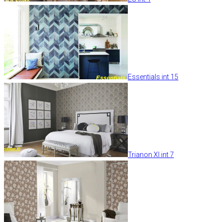
Essentials int 15
Trianon XI int 7