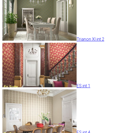
Trianon XI int 2
ES int 1
ES int 4