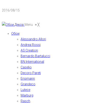
2016/08/15
Menu
≡
╳
Обои
Alessandro Allori
Andrea Rossi
AS Creation
Bernardo Bartalucci
BN International
Caselio
Decoro Pareti
Erismann
Grandeco
Lutece
Marburg
Rasch