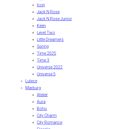
Icon
Jack N Rose
Jack N Rose Junior
Keen
Level Two
Little Dreamers
Spring
Time 2025
Time 3
Universe 2022
Universe 5
Lutece
Marburg
Atelier
Aura
Boho
City Charm
City Romance