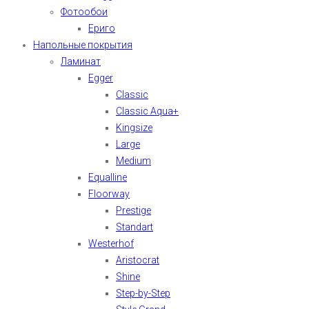
Фотообои
Ериго
Напольные покрытия
Ламинат
Egger
Classic
Classic Aqua+
Kingsize
Large
Medium
Equalline
Floorway
Prestige
Standart
Westerhof
Aristocrat
Shine
Step-by-Step