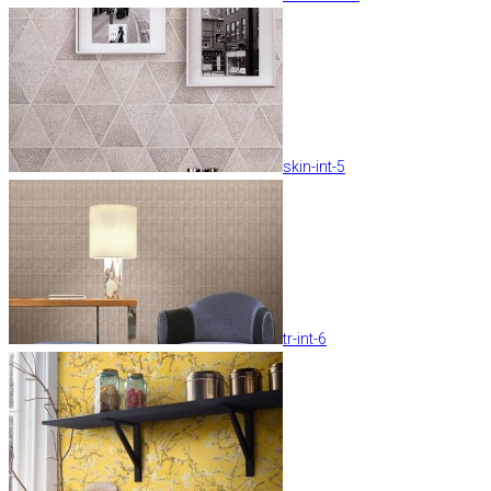
skin-int-5
tr-int-6