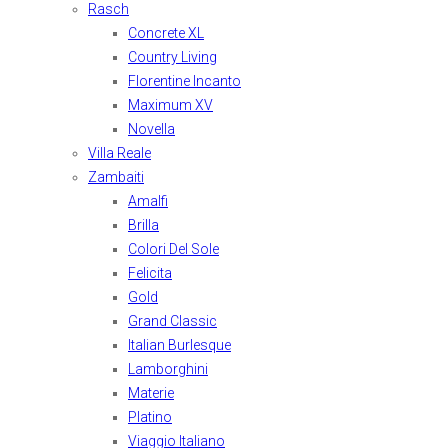
Rasch
Concrete XL
Country Living
Florentine Incanto
Maximum XV
Novella
Villa Reale
Zambaiti
Amalfi
Brilla
Colori Del Sole
Felicita
Gold
Grand Classic
Italian Burlesque
Lamborghini
Materie
Platino
Viaggio Italiano