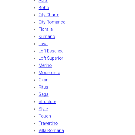
Aura
Boho
City Charm
City Romance
Floralia
Kumano
Lava
Loft Essence
Loft Superior
Merino
Modernista
Okan
Ritus
Saga
Structure
Style
Touch
Travertino
Villa Romana