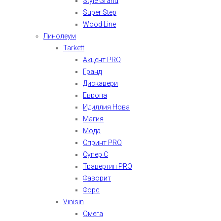
Style Grand
Super Step
Wood Line
Линолеум
Tarkett
Акцент PRO
Гранд
Дискавери
Европа
Идиллия Нова
Магия
Мода
Спринт PRO
Супер С
Травертин PRO
Фаворит
Форс
Vinisin
Омега