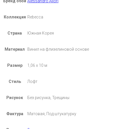
Бренд обои
Alessandro Allori
Коллекция
Rebecca
Страна
Южная Корея
Материал
Винил на флизелиновой основе
Размер
1,06 х 10 м
Стиль
Лофт
Рисунок
Без рисунка, Трещины
Фактура
Матовая, Под штукатурку