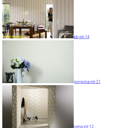
bb-int-14
gorgona-int-21
nena-int-12