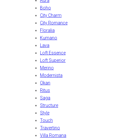
Aura
Boho
City Charm
City Romance
Floralia
Kumano
Lava
Loft Essence
Loft Superior
Merino
Modernista
Okan
Ritus
Saga
Structure
Style
Touch
Travertino
Villa Romana