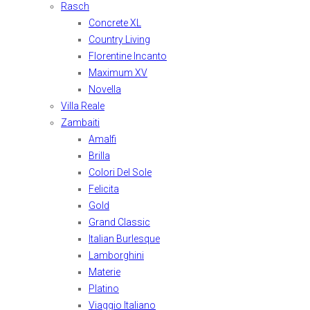
Rasch
Concrete XL
Country Living
Florentine Incanto
Maximum XV
Novella
Villa Reale
Zambaiti
Amalfi
Brilla
Colori Del Sole
Felicita
Gold
Grand Classic
Italian Burlesque
Lamborghini
Materie
Platino
Viaggio Italiano