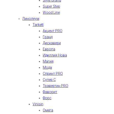
Style Grand
Super Step
Wood Line
Линолеум
Tarkett
Акцент PRO
Гранд
Дискавери
Европа
Идиллия Нова
Магия
Мода
Спринт PRO
Супер С
Травертин PRO
Фаворит
Форс
Vinisin
Омега