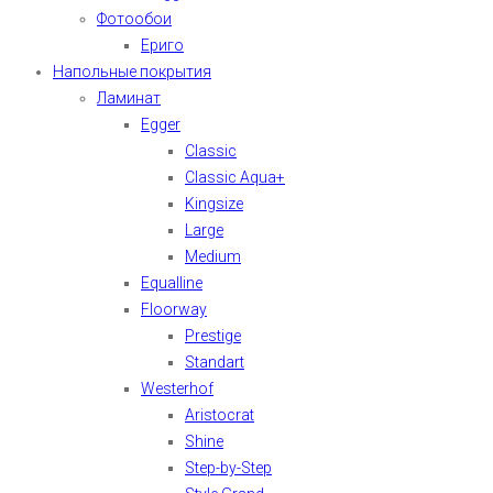
Фотообои
Ериго
Напольные покрытия
Ламинат
Egger
Classic
Classic Aqua+
Kingsize
Large
Medium
Equalline
Floorway
Prestige
Standart
Westerhof
Aristocrat
Shine
Step-by-Step