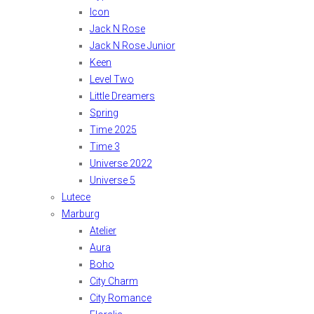
Icon
Jack N Rose
Jack N Rose Junior
Keen
Level Two
Little Dreamers
Spring
Time 2025
Time 3
Universe 2022
Universe 5
Lutece
Marburg
Atelier
Aura
Boho
City Charm
City Romance