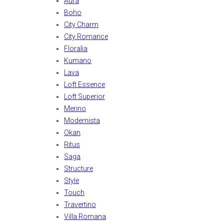
Aura
Boho
City Charm
City Romance
Floralia
Kumano
Lava
Loft Essence
Loft Superior
Merino
Modernista
Okan
Ritus
Saga
Structure
Style
Touch
Travertino
Villa Romana