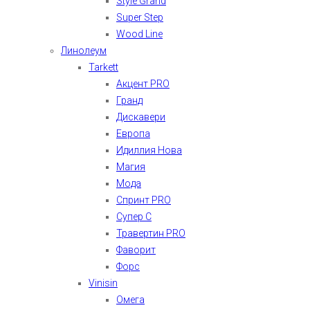
Style Grand
Super Step
Wood Line
Линолеум
Tarkett
Акцент PRO
Гранд
Дискавери
Европа
Идиллия Нова
Магия
Мода
Спринт PRO
Супер С
Травертин PRO
Фаворит
Форс
Vinisin
Омега