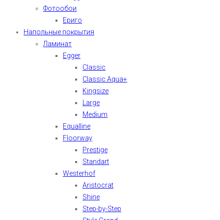
Фотообои
Ериго
Напольные покрытия
Ламинат
Egger
Classic
Classic Aqua+
Kingsize
Large
Medium
Equalline
Floorway
Prestige
Standart
Westerhof
Aristocrat
Shine
Step-by-Step