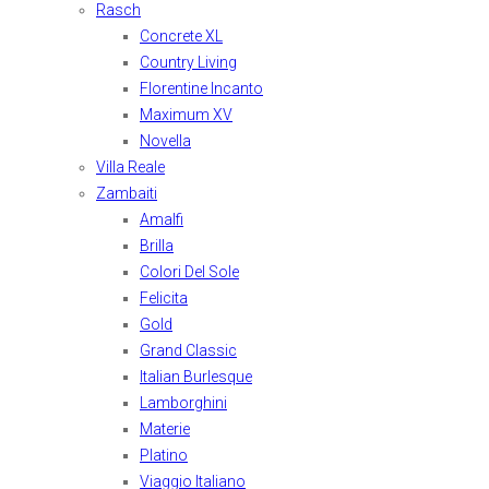
Rasch
Concrete XL
Country Living
Florentine Incanto
Maximum XV
Novella
Villa Reale
Zambaiti
Amalfi
Brilla
Colori Del Sole
Felicita
Gold
Grand Classic
Italian Burlesque
Lamborghini
Materie
Platino
Viaggio Italiano