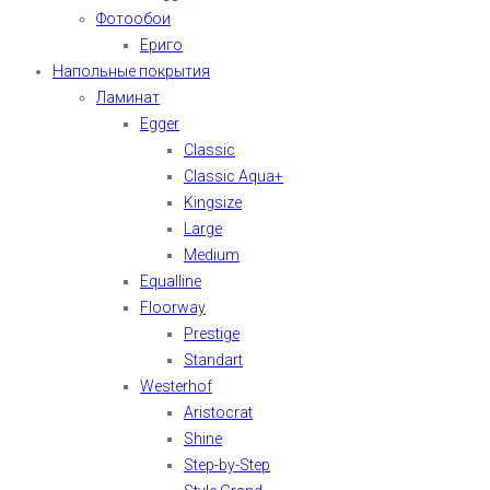
Фотообои
Ериго
Напольные покрытия
Ламинат
Egger
Classic
Classic Aqua+
Kingsize
Large
Medium
Equalline
Floorway
Prestige
Standart
Westerhof
Aristocrat
Shine
Step-by-Step