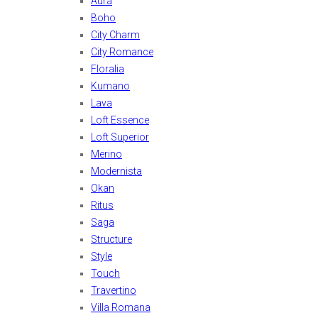
Aura
Boho
City Charm
City Romance
Floralia
Kumano
Lava
Loft Essence
Loft Superior
Merino
Modernista
Okan
Ritus
Saga
Structure
Style
Touch
Travertino
Villa Romana