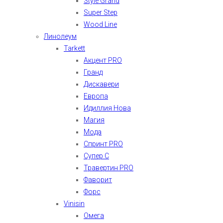
Style Grand
Super Step
Wood Line
Линолеум
Tarkett
Акцент PRO
Гранд
Дискавери
Европа
Идиллия Нова
Магия
Мода
Спринт PRO
Супер С
Травертин PRO
Фаворит
Форс
Vinisin
Омега