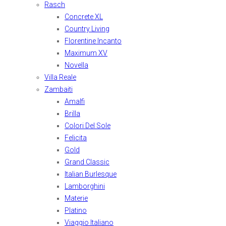
Rasch
Concrete XL
Country Living
Florentine Incanto
Maximum XV
Novella
Villa Reale
Zambaiti
Amalfi
Brilla
Colori Del Sole
Felicita
Gold
Grand Classic
Italian Burlesque
Lamborghini
Materie
Platino
Viaggio Italiano