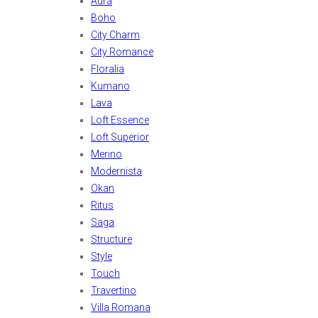
Aura
Boho
City Charm
City Romance
Floralia
Kumano
Lava
Loft Essence
Loft Superior
Merino
Modernista
Okan
Ritus
Saga
Structure
Style
Touch
Travertino
Villa Romana