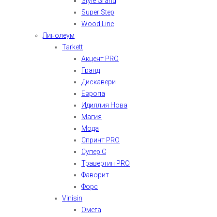
Style Grand
Super Step
Wood Line
Линолеум
Tarkett
Акцент PRO
Гранд
Дискавери
Европа
Идиллия Нова
Магия
Мода
Спринт PRO
Супер С
Травертин PRO
Фаворит
Форс
Vinisin
Омега