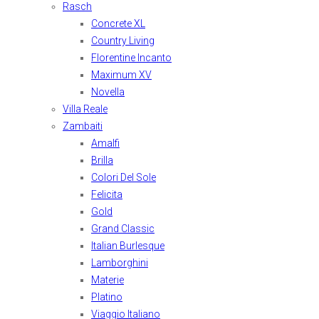
Rasch
Concrete XL
Country Living
Florentine Incanto
Maximum XV
Novella
Villa Reale
Zambaiti
Amalfi
Brilla
Colori Del Sole
Felicita
Gold
Grand Classic
Italian Burlesque
Lamborghini
Materie
Platino
Viaggio Italiano