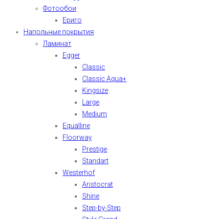
Фотообои
Ериго
Напольные покрытия
Ламинат
Egger
Classic
Classic Aqua+
Kingsize
Large
Medium
Equalline
Floorway
Prestige
Standart
Westerhof
Aristocrat
Shine
Step-by-Step