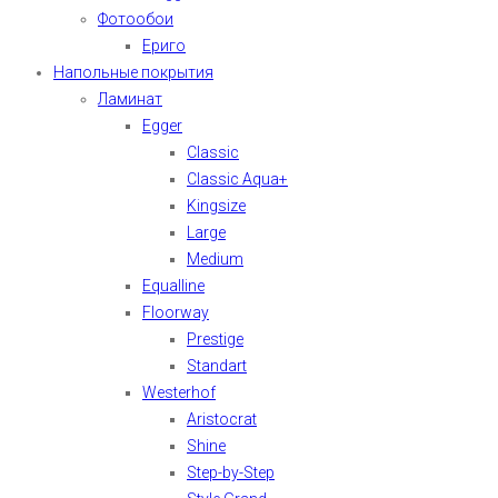
Фотообои
Ериго
Напольные покрытия
Ламинат
Egger
Classic
Classic Aqua+
Kingsize
Large
Medium
Equalline
Floorway
Prestige
Standart
Westerhof
Aristocrat
Shine
Step-by-Step