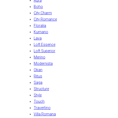
Aura
Boho
City Charm
City Romance
Floralia
Kumano
Lava
Loft Essence
Loft Superior
Merino
Modernista
Okan
Ritus
Saga
Structure
Style
Touch
Travertino
Villa Romana