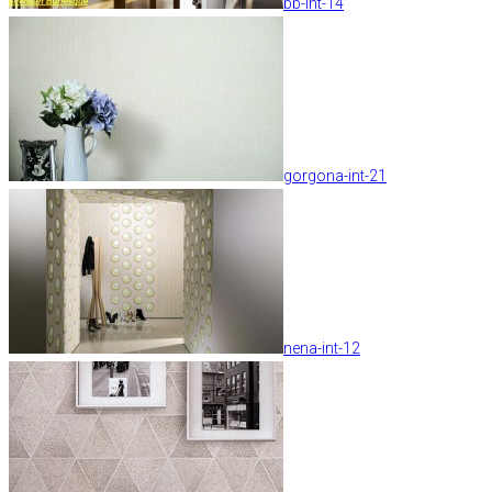
bb-int-14
gorgona-int-21
nena-int-12