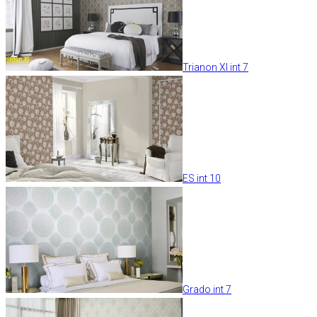
Trianon XI int 7
ES int 10
Grado int 7