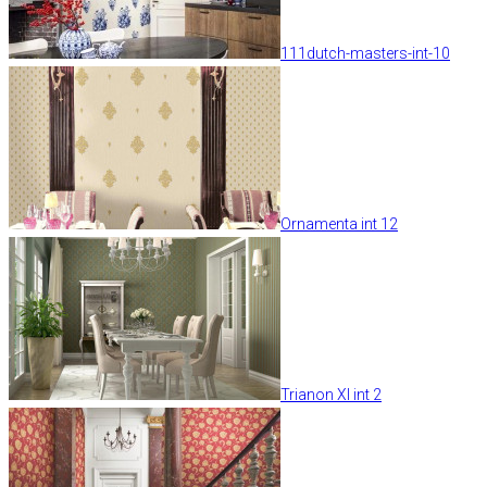
111dutch-masters-int-10
Ornamenta int 12
Trianon XI int 2