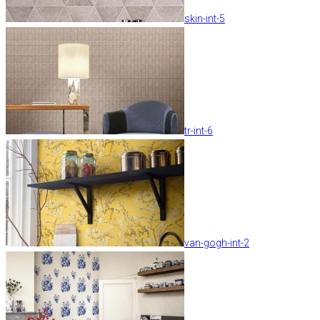
skin-int-5
tr-int-6
van-gogh-int-2