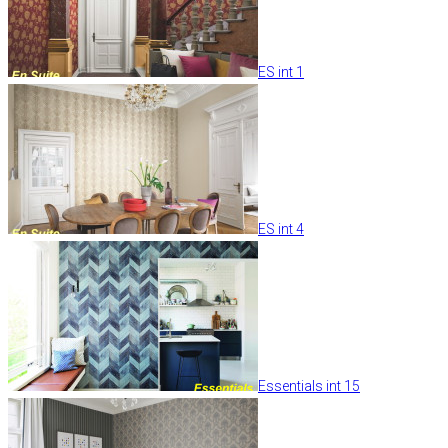
ES int 1
ES int 4
Essentials int 15