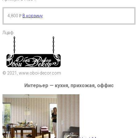
4,800
В корзину
Р
Лцвф
© 2021, www.oboi-decor.com
Интерьер — кухня, прихожая, оффис