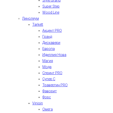
Style Grand
Super Step
Wood Line
Линолеум
Tarkett
Акцент PRO
Гранд
Дискавери
Европа
Идиллия Нова
Магия
Мода
Спринт PRO
Супер С
Травертин PRO
Фаворит
Форс
Vinisin
Омега