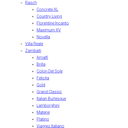
Rasch
Concrete XL
Country Living
Florentine Incanto
Maximum XV
Novella
Villa Reale
Zambaiti
Amalfi
Brilla
Colori Del Sole
Felicita
Gold
Grand Classic
Italian Burlesque
Lamborghini
Materie
Platino
Viaggio Italiano