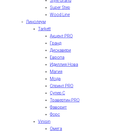
Style Grand
Super Step
Wood Line
Линолеум
Tarkett
Акцент PRO
Гранд
Дискавери
Европа
Идиллия Нова
Магия
Мода
Спринт PRO
Супер С
Травертин PRO
Фаворит
Форс
Vinisin
Омега