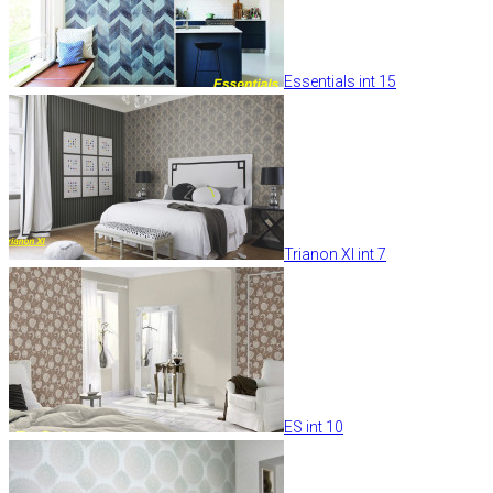
Essentials int 15
Trianon XI int 7
ES int 10