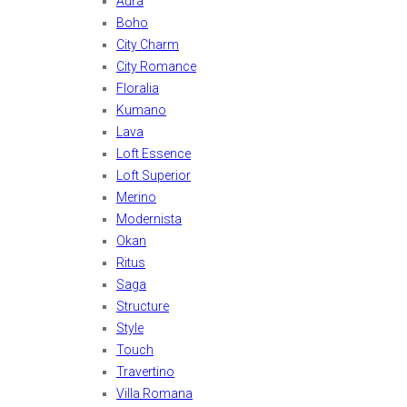
Aura
Boho
City Charm
City Romance
Floralia
Kumano
Lava
Loft Essence
Loft Superior
Merino
Modernista
Okan
Ritus
Saga
Structure
Style
Touch
Travertino
Villa Romana