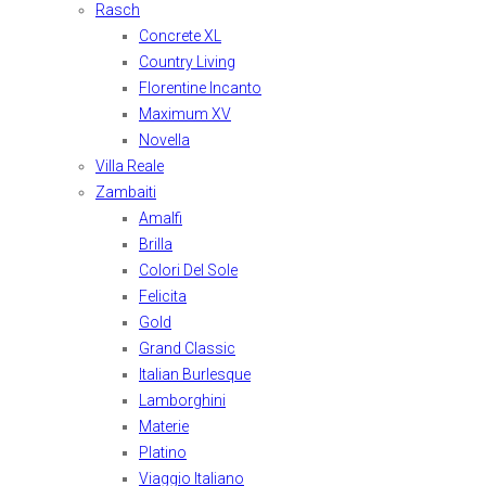
Rasch
Concrete XL
Country Living
Florentine Incanto
Maximum XV
Novella
Villa Reale
Zambaiti
Amalfi
Brilla
Colori Del Sole
Felicita
Gold
Grand Classic
Italian Burlesque
Lamborghini
Materie
Platino
Viaggio Italiano