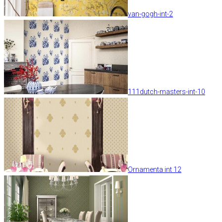
van-gogh-int-2
111dutch-masters-int-10
Ornamenta int 12