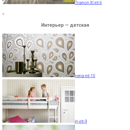
Trianon XI int 6
×
Интерьер — детская
nena-int-10
jrj-int-9