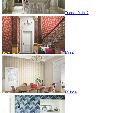
Trianon XI int 2
ES int 1
ES int 4