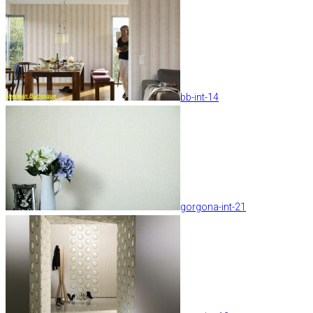
bb-int-14
gorgona-int-21