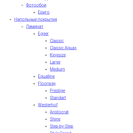
Фотообои
Ериго
Напольные покрытия
Ламинат
Egger
Classic
Classic Aqua+
Kingsize
Large
Medium
Equalline
Floorway
Prestige
Standart
Westerhof
Aristocrat
Shine
Step-by-Step