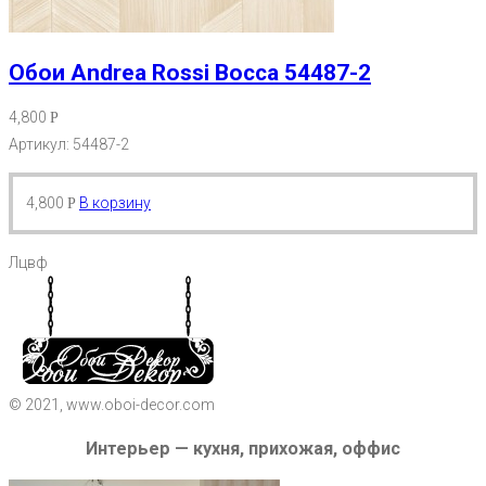
Обои Andrea Rossi Bocca 54487-2
4,800
Р
Артикул: 54487-2
4,800
В корзину
Р
Лцвф
© 2021, www.oboi-decor.com
Интерьер — кухня, прихожая, оффис