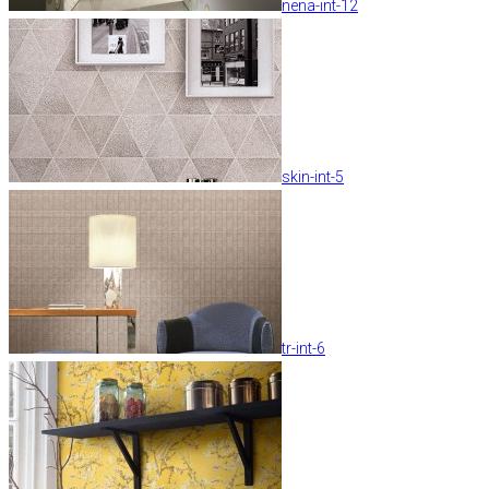
nena-int-12
skin-int-5
tr-int-6