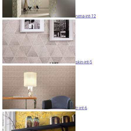
nena-int-12
skin-int-5
tr-int-6