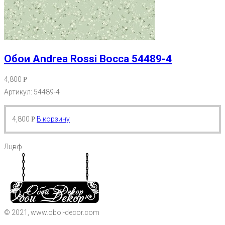
Обои Andrea Rossi Bocca 54489-4
4,800
Р
Артикул: 54489-4
4,800
В корзину
Р
Лцвф
© 2021, www.oboi-decor.com