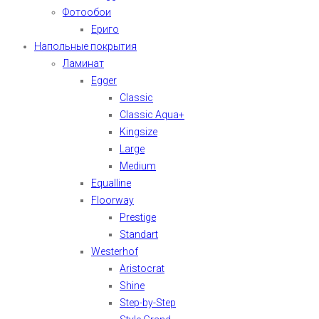
Фотообои
Ериго
Напольные покрытия
Ламинат
Egger
Classic
Classic Aqua+
Kingsize
Large
Medium
Equalline
Floorway
Prestige
Standart
Westerhof
Aristocrat
Shine
Step-by-Step