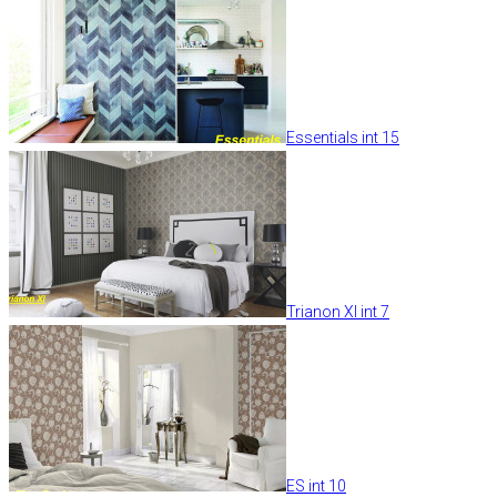
Essentials int 15
Trianon XI int 7
ES int 10