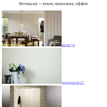
Интерьер — кухня, прихожая, оффис
bb-int-14
gorgona-int-21