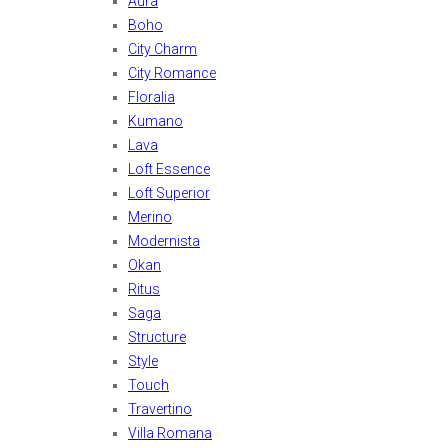
Aura
Boho
City Charm
City Romance
Floralia
Kumano
Lava
Loft Essence
Loft Superior
Merino
Modernista
Okan
Ritus
Saga
Structure
Style
Touch
Travertino
Villa Romana