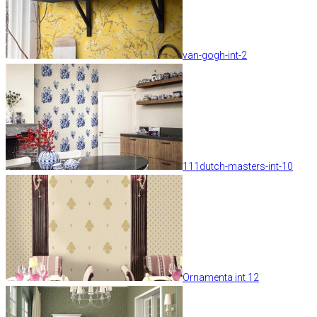
van-gogh-int-2
111dutch-masters-int-10
Ornamenta int 12