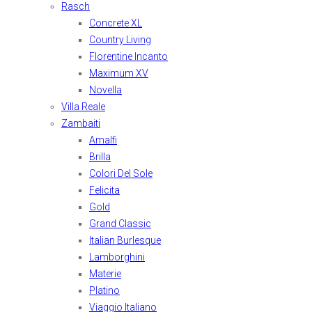
Rasch
Concrete XL
Country Living
Florentine Incanto
Maximum XV
Novella
Villa Reale
Zambaiti
Amalfi
Brilla
Colori Del Sole
Felicita
Gold
Grand Classic
Italian Burlesque
Lamborghini
Materie
Platino
Viaggio Italiano