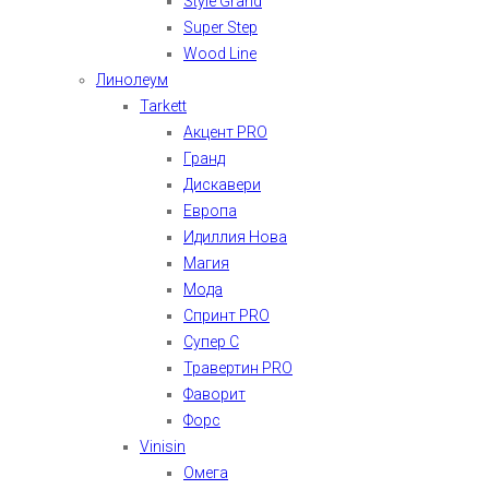
Style Grand
Super Step
Wood Line
Линолеум
Tarkett
Акцент PRO
Гранд
Дискавери
Европа
Идиллия Нова
Магия
Мода
Спринт PRO
Супер С
Травертин PRO
Фаворит
Форс
Vinisin
Омега