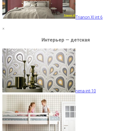
Trianon XI int 6
×
Интерьер — детская
nena-int-10