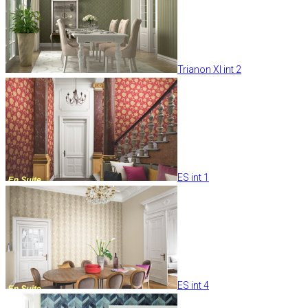
Trianon XI int 2
ES int 1
ES int 4