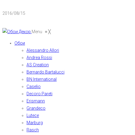
2016/08/15
Menu
≡
╳
Обои
Alessandro Allori
Andrea Rossi
AS Creation
Bernardo Bartalucci
BN International
Caselio
Decoro Pareti
Erismann
Grandeco
Lutece
Marburg
Rasch