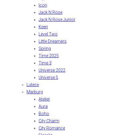
Icon
Jack N Rose
Jack N Rose Junior
Keen
Level Two
Little Dreamers
Spring
Time 2025
Time 3
Universe 2022
Universe 5
Lutece
Marburg
Atelier
Aura
Boho
City Charm
City Romance