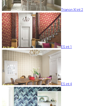
Trianon XI int 2
ES int 1
ES int 4