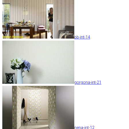
bb-int-14
gorgona-int-21
nena-int-12