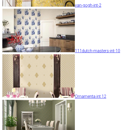
van-gogh-int-2
111dutch-masters-int-10
Ornamenta int 12