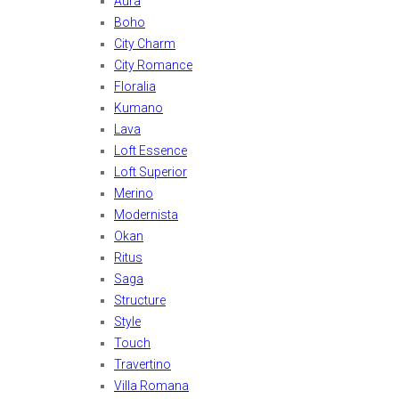
Aura
Boho
City Charm
City Romance
Floralia
Kumano
Lava
Loft Essence
Loft Superior
Merino
Modernista
Okan
Ritus
Saga
Structure
Style
Touch
Travertino
Villa Romana