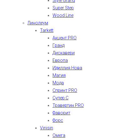
Style Grand
Super Step
Wood Line
Линолеум
Tarkett
Акцент PRO
Гранд
Дискавери
Европа
Идиллия Нова
Магия
Мода
Спринт PRO
Супер С
Травертин PRO
Фаворит
Форс
Vinisin
Омега