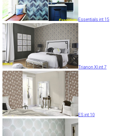
Essentials int 15
Trianon XI int 7
ES int 10