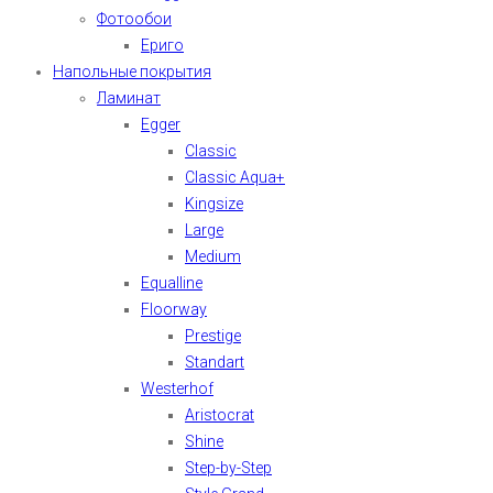
Фотообои
Ериго
Напольные покрытия
Ламинат
Egger
Classic
Classic Aqua+
Kingsize
Large
Medium
Equalline
Floorway
Prestige
Standart
Westerhof
Aristocrat
Shine
Step-by-Step