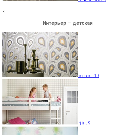
×
Интерьер — детская
nena-int-10
jrj-int-9