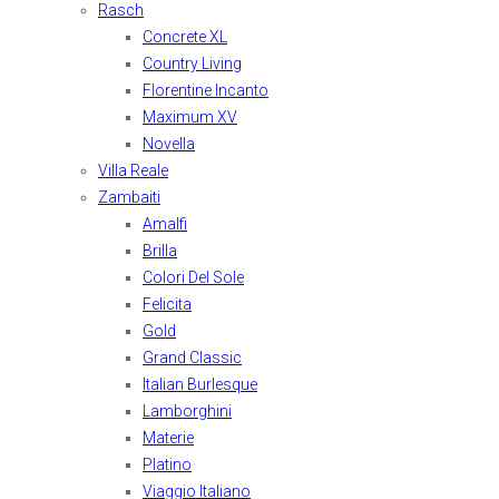
Rasch
Concrete XL
Country Living
Florentine Incanto
Maximum XV
Novella
Villa Reale
Zambaiti
Amalfi
Brilla
Colori Del Sole
Felicita
Gold
Grand Classic
Italian Burlesque
Lamborghini
Materie
Platino
Viaggio Italiano