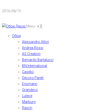
2016/08/15
Menu
≡
╳
Обои
Alessandro Allori
Andrea Rossi
AS Creation
Bernardo Bartalucci
BN International
Caselio
Decoro Pareti
Erismann
Grandeco
Lutece
Marburg
Rasch