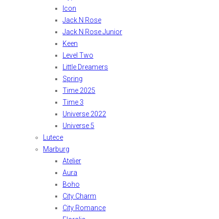
Icon
Jack N Rose
Jack N Rose Junior
Keen
Level Two
Little Dreamers
Spring
Time 2025
Time 3
Universe 2022
Universe 5
Lutece
Marburg
Atelier
Aura
Boho
City Charm
City Romance