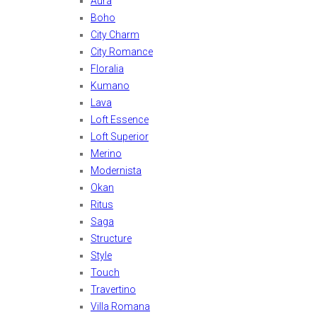
Aura
Boho
City Charm
City Romance
Floralia
Kumano
Lava
Loft Essence
Loft Superior
Merino
Modernista
Okan
Ritus
Saga
Structure
Style
Touch
Travertino
Villa Romana