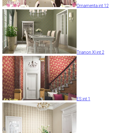
Ornamenta int 12
Trianon XI int 2
ES int 1