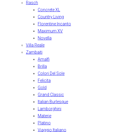
Rasch
Concrete XL
Country Living
Florentine Incanto
Maximum XV
Novella
Villa Reale
Zambaiti
Amalfi
Brilla
Colori Del Sole
Felicita
Gold
Grand Classic
Italian Burlesque
Lamborghini
Materie
Platino
Viaggio Italiano