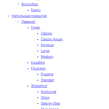
Фотообои
Ериго
Напольные покрытия
Ламинат
Egger
Classic
Classic Aqua+
Kingsize
Large
Medium
Equalline
Floorway
Prestige
Standart
Westerhof
Aristocrat
Shine
Step-by-Step