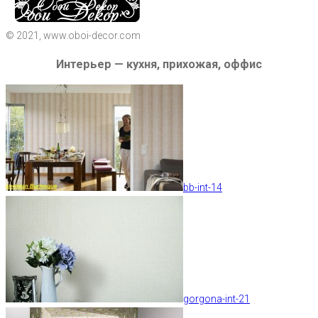
© 2021, www.oboi-decor.com
Интерьер — кухня, прихожая, оффис
bb-int-14
gorgona-int-21