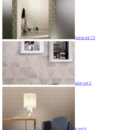
nena-int-12
skin-int-5
tr-int-6