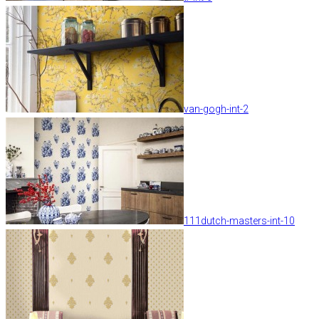
van-gogh-int-2
111dutch-masters-int-10