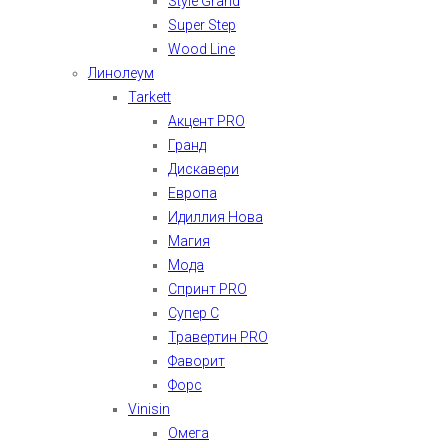
Style Grand
Super Step
Wood Line
Линолеум
Tarkett
Акцент PRO
Гранд
Дискавери
Европа
Идиллия Нова
Магия
Мода
Спринт PRO
Супер С
Травертин PRO
Фаворит
Форс
Vinisin
Омега