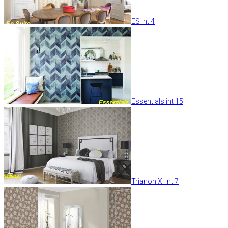
ES int 4
Essentials int 15
Trianon XI int 7