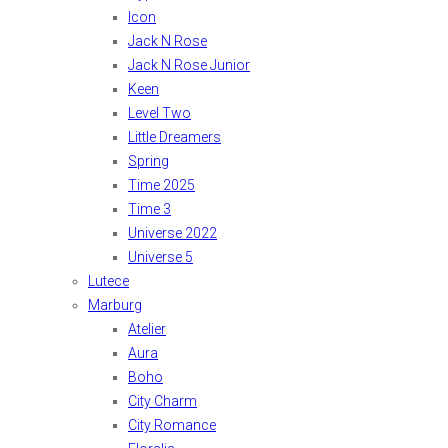
Icon
Jack N Rose
Jack N Rose Junior
Keen
Level Two
Little Dreamers
Spring
Time 2025
Time 3
Universe 2022
Universe 5
Lutece
Marburg
Atelier
Aura
Boho
City Charm
City Romance