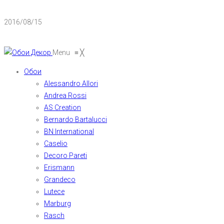
2016/08/15
Menu
≡
╳
Обои
Alessandro Allori
Andrea Rossi
AS Creation
Bernardo Bartalucci
BN International
Caselio
Decoro Pareti
Erismann
Grandeco
Lutece
Marburg
Rasch