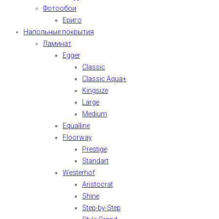
Фотообои
Ериго
Напольные покрытия
Ламинат
Egger
Classic
Classic Aqua+
Kingsize
Large
Medium
Equalline
Floorway
Prestige
Standart
Westerhof
Aristocrat
Shine
Step-by-Step