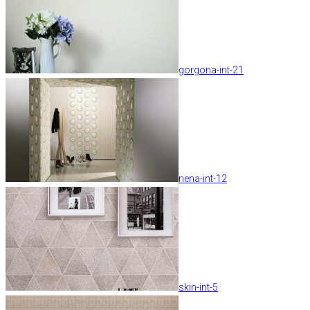
gorgona-int-21
nena-int-12
skin-int-5