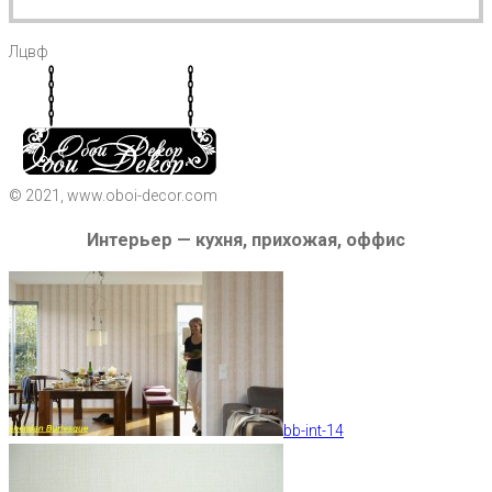
Лцвф
© 2021, www.oboi-decor.com
Интерьер — кухня, прихожая, оффис
bb-int-14