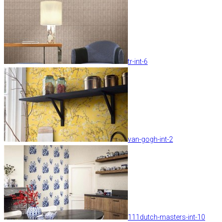
tr-int-6
van-gogh-int-2
111dutch-masters-int-10