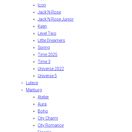
Icon
Jack N Rose
Jack N Rose Junior
Keen
Level Two
Little Dreamers
Spring
Time 2025
Time 3
Universe 2022
Universe 5
Lutece
Marburg
Atelier
Aura
Boho
City Charm
City Romance