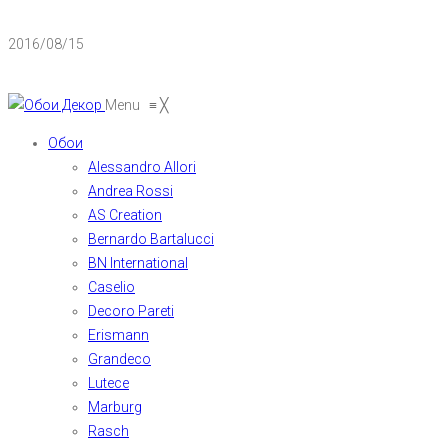
2016/08/15
Menu
≡
╳
Обои
Alessandro Allori
Andrea Rossi
AS Creation
Bernardo Bartalucci
BN International
Caselio
Decoro Pareti
Erismann
Grandeco
Lutece
Marburg
Rasch