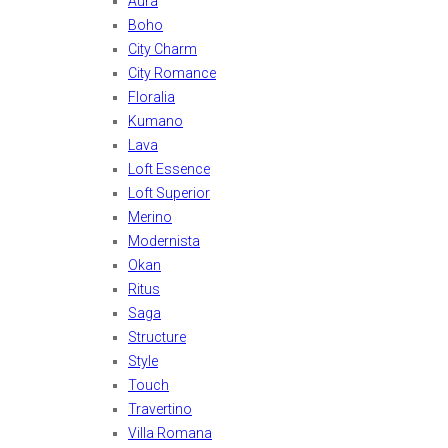
Aura
Boho
City Charm
City Romance
Floralia
Kumano
Lava
Loft Essence
Loft Superior
Merino
Modernista
Okan
Ritus
Saga
Structure
Style
Touch
Travertino
Villa Romana