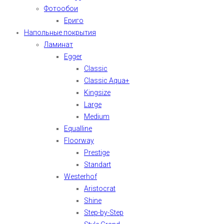
Фотообои
Ериго
Напольные покрытия
Ламинат
Egger
Classic
Classic Aqua+
Kingsize
Large
Medium
Equalline
Floorway
Prestige
Standart
Westerhof
Aristocrat
Shine
Step-by-Step