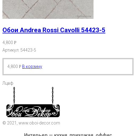
Обои Andrea Rossi Cavolli 54423-5
4,800
Р
Артикул: 54423-5
4,800
В корзину
Р
Лцвф
© 2021, www.oboi-decor.com
Интерьер — кухня, прихожая, оффис