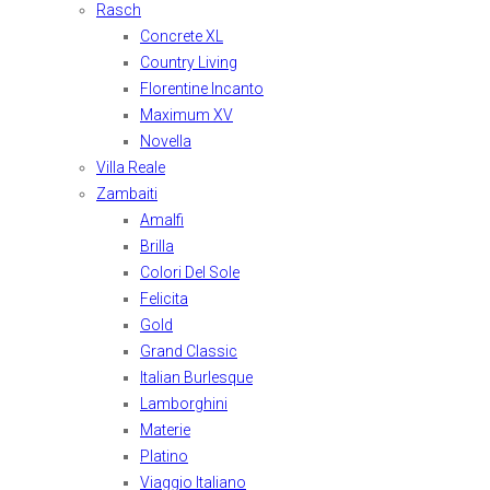
Rasch
Concrete XL
Country Living
Florentine Incanto
Maximum XV
Novella
Villa Reale
Zambaiti
Amalfi
Brilla
Colori Del Sole
Felicita
Gold
Grand Classic
Italian Burlesque
Lamborghini
Materie
Platino
Viaggio Italiano