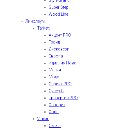
Style Grand
Super Step
Wood Line
Линолеум
Tarkett
Акцент PRO
Гранд
Дискавери
Европа
Идиллия Нова
Магия
Мода
Спринт PRO
Супер С
Травертин PRO
Фаворит
Форс
Vinisin
Омега