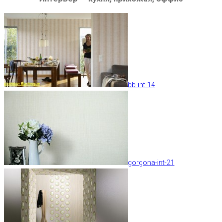
bb-int-14
gorgona-int-21