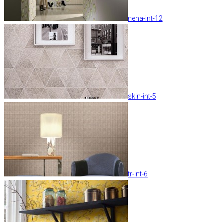
nena-int-12
skin-int-5
tr-int-6