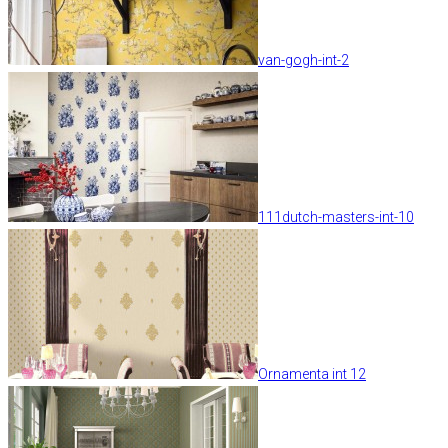
van-gogh-int-2
111dutch-masters-int-10
Ornamenta int 12