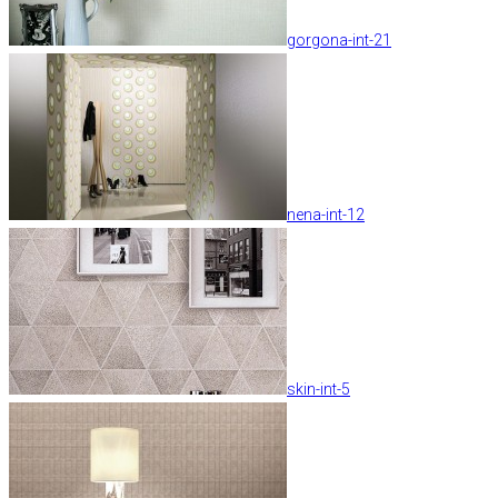
gorgona-int-21
nena-int-12
skin-int-5