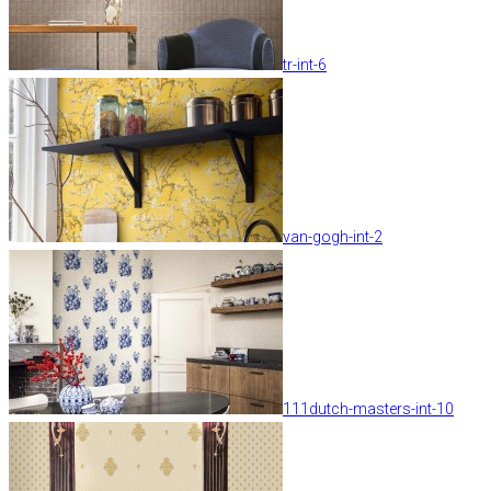
tr-int-6
van-gogh-int-2
111dutch-masters-int-10