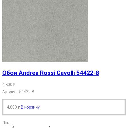
Обои Andrea Rossi Cavolli 54422-8
4,800
Р
Артикул: 54422-8
4,800
В корзину
Р
Лцвф