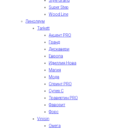
Style Grand
Super Step
Wood Line
Линолеум
Tarkett
Акцент PRO
Гранд
Дискавери
Европа
Идиллия Нова
Магия
Мода
Спринт PRO
Супер С
Травертин PRO
Фаворит
Форс
Vinisin
Омега