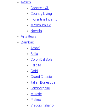
Rasch
Concrete XL
Country Living
Florentine Incanto
Maximum XV
Novella
Villa Reale
Zambaiti
Amalfi
Brilla
Colori Del Sole
Felicita
Gold
Grand Classic
Italian Burlesque
Lamborghini
Materie
Platino
Viaggio Italiano