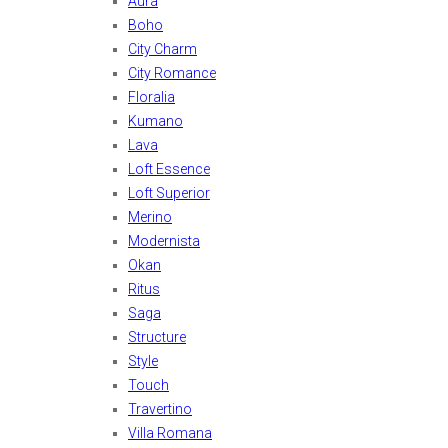
Aura
Boho
City Charm
City Romance
Floralia
Kumano
Lava
Loft Essence
Loft Superior
Merino
Modernista
Okan
Ritus
Saga
Structure
Style
Touch
Travertino
Villa Romana