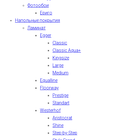
Фотообои
Ериго
Напольные покрытия
Ламинат
Egger
Classic
Classic Aqua+
Kingsize
Large
Medium
Equalline
Floorway
Prestige
Standart
Westerhof
Aristocrat
Shine
Step-by-Step