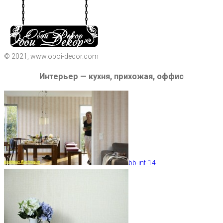
© 2021, www.oboi-decor.com
Интерьер — кухня, прихожая, оффис
bb-int-14