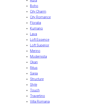
Aura
Boho
City Charm
City Romance
Floralia
Kumano
Lava
Loft Essence
Loft Superior
Merino
Modernista
Okan
Ritus
Saga
Structure
Style
Touch
Travertino
Villa Romana