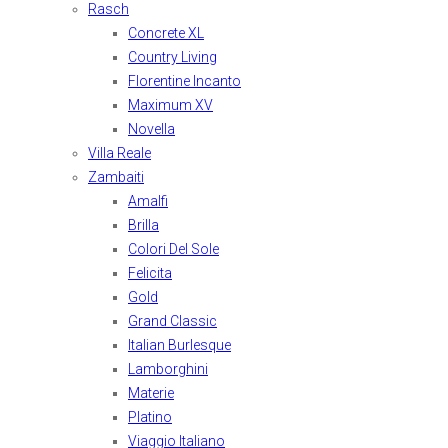
Rasch
Concrete XL
Country Living
Florentine Incanto
Maximum XV
Novella
Villa Reale
Zambaiti
Amalfi
Brilla
Colori Del Sole
Felicita
Gold
Grand Classic
Italian Burlesque
Lamborghini
Materie
Platino
Viaggio Italiano