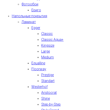
Фотообои
Ериго
Напольные покрытия
Ламинат
Egger
Classic
Classic Aqua+
Kingsize
Large
Medium
Equalline
Floorway
Prestige
Standart
Westerhof
Aristocrat
Shine
Step-by-Step