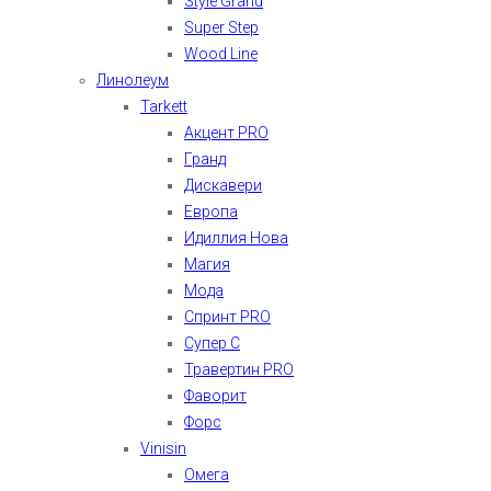
Style Grand
Super Step
Wood Line
Линолеум
Tarkett
Акцент PRO
Гранд
Дискавери
Европа
Идиллия Нова
Магия
Мода
Спринт PRO
Супер С
Травертин PRO
Фаворит
Форс
Vinisin
Омега