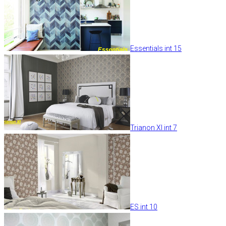
Essentials int 15
Trianon XI int 7
ES int 10