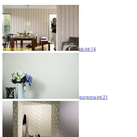
bb-int-14
gorgona-int-21