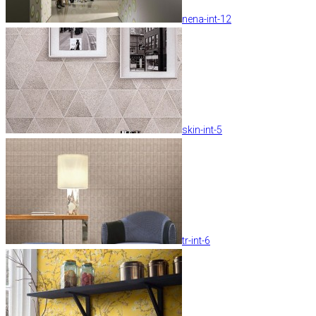
nena-int-12
skin-int-5
tr-int-6