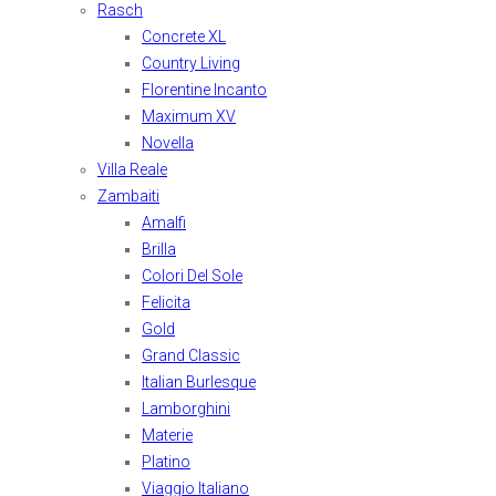
Rasch
Concrete XL
Country Living
Florentine Incanto
Maximum XV
Novella
Villa Reale
Zambaiti
Amalfi
Brilla
Colori Del Sole
Felicita
Gold
Grand Classic
Italian Burlesque
Lamborghini
Materie
Platino
Viaggio Italiano