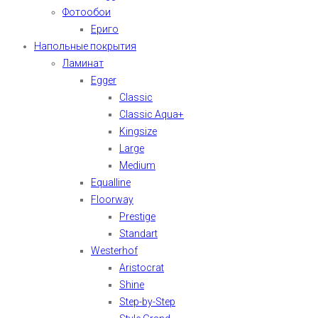
Фотообои
Ериго
Напольные покрытия
Ламинат
Egger
Classic
Classic Aqua+
Kingsize
Large
Medium
Equalline
Floorway
Prestige
Standart
Westerhof
Aristocrat
Shine
Step-by-Step