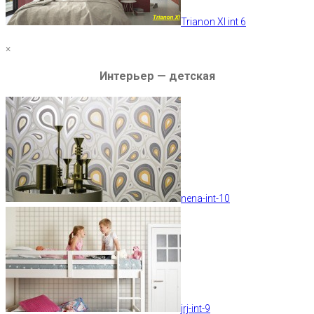
Trianon XI int 6
×
Интерьер — детская
nena-int-10
jrj-int-9