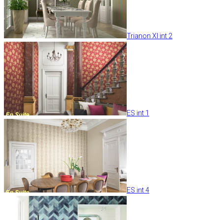
Trianon XI int 2
ES int 1
ES int 4