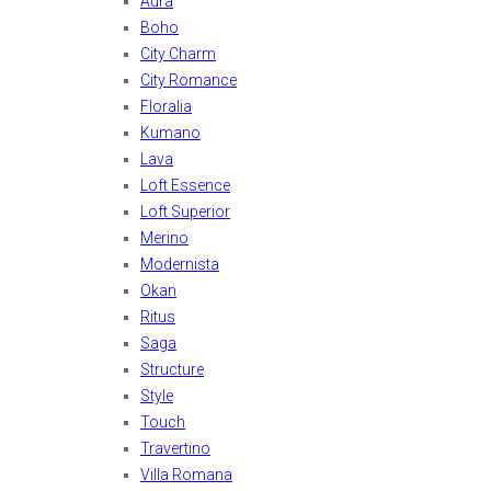
Aura
Boho
City Charm
City Romance
Floralia
Kumano
Lava
Loft Essence
Loft Superior
Merino
Modernista
Okan
Ritus
Saga
Structure
Style
Touch
Travertino
Villa Romana