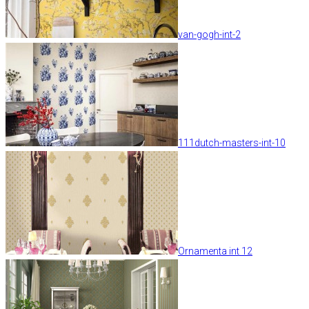
van-gogh-int-2
111dutch-masters-int-10
Ornamenta int 12