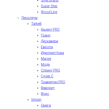
Style Grand
Super Step
Wood Line
Линолеум
Tarkett
Акцент PRO
Гранд
Дискавери
Европа
Идиллия Нова
Магия
Мода
Спринт PRO
Супер С
Травертин PRO
Фаворит
Форс
Vinisin
Омега