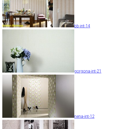
bb-int-14
gorgona-int-21
nena-int-12