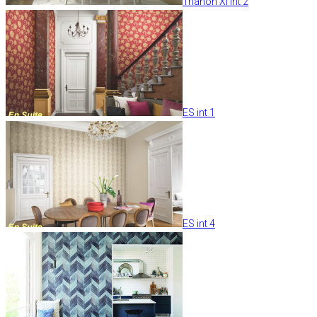
Trianon XI int 2
ES int 1
ES int 4