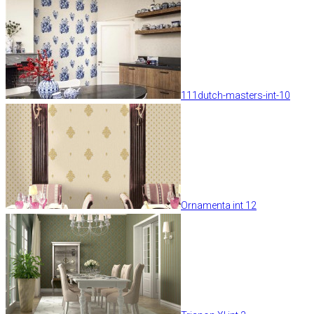
111dutch-masters-int-10
Ornamenta int 12