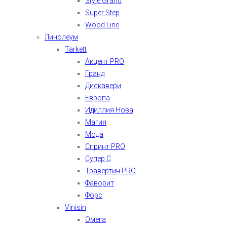
Style Grand
Super Step
Wood Line
Линолеум
Tarkett
Акцент PRO
Гранд
Дискавери
Европа
Идиллия Нова
Магия
Мода
Спринт PRO
Супер С
Травертин PRO
Фаворит
Форс
Vinisin
Омега