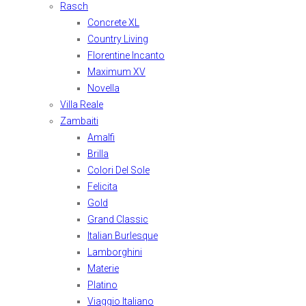
Rasch
Concrete XL
Country Living
Florentine Incanto
Maximum XV
Novella
Villa Reale
Zambaiti
Amalfi
Brilla
Colori Del Sole
Felicita
Gold
Grand Classic
Italian Burlesque
Lamborghini
Materie
Platino
Viaggio Italiano