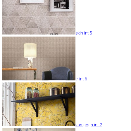
skin-int-5
tr-int-6
van-gogh-int-2