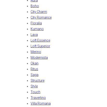
Aura
Boho
City Charm
City Romance
Floralia
Kumano
Lava
Loft Essence
Loft Superior
Merino
Modernista
Okan
Ritus
Saga
Structure
Style
Touch
Travertino
Villa Romana