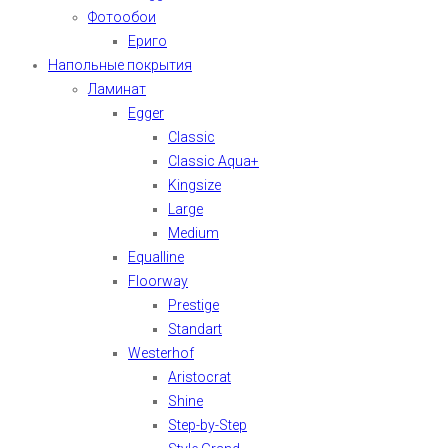
Фотообои
Ериго
Напольные покрытия
Ламинат
Egger
Classic
Classic Aqua+
Kingsize
Large
Medium
Equalline
Floorway
Prestige
Standart
Westerhof
Aristocrat
Shine
Step-by-Step