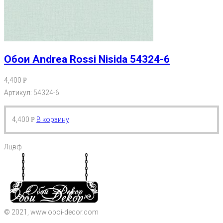
Обои Andrea Rossi Nisida 54324-6
4,400
Р
Артикул: 54324-6
4,400
В корзину
Р
Лцвф
© 2021, www.oboi-decor.com