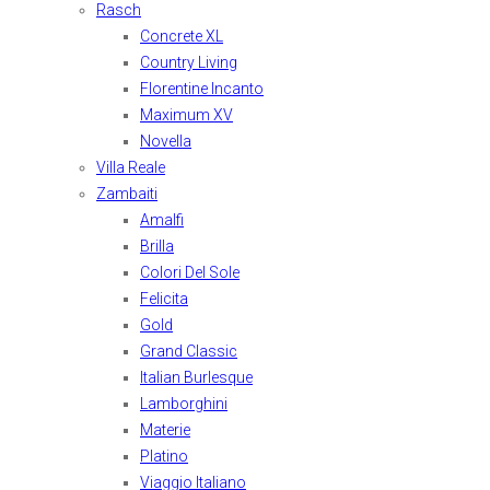
Rasch
Concrete XL
Country Living
Florentine Incanto
Maximum XV
Novella
Villa Reale
Zambaiti
Amalfi
Brilla
Colori Del Sole
Felicita
Gold
Grand Classic
Italian Burlesque
Lamborghini
Materie
Platino
Viaggio Italiano