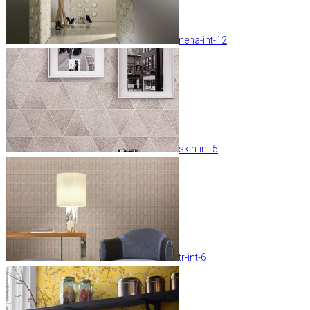
nena-int-12
skin-int-5
tr-int-6