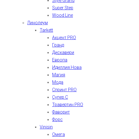
Style Grand
Super Step
Wood Line
Линолеум
Tarkett
Акцент PRO
Гранд
Дискавери
Европа
Идиллия Нова
Магия
Мода
Спринт PRO
Супер С
Травертин PRO
Фаворит
Форс
Vinisin
Омега