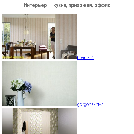
Интерьер — кухня, прихожая, оффис
bb-int-14
gorgona-int-21