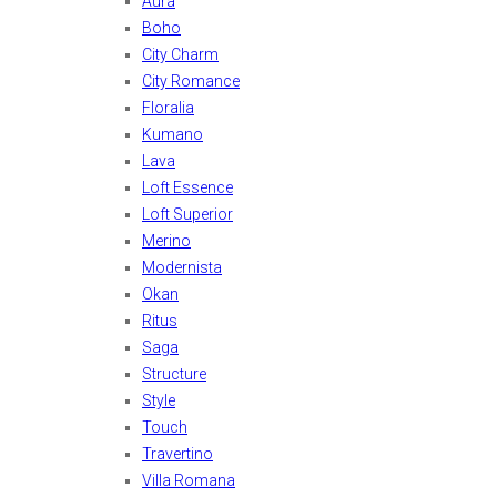
Aura
Boho
City Charm
City Romance
Floralia
Kumano
Lava
Loft Essence
Loft Superior
Merino
Modernista
Okan
Ritus
Saga
Structure
Style
Touch
Travertino
Villa Romana