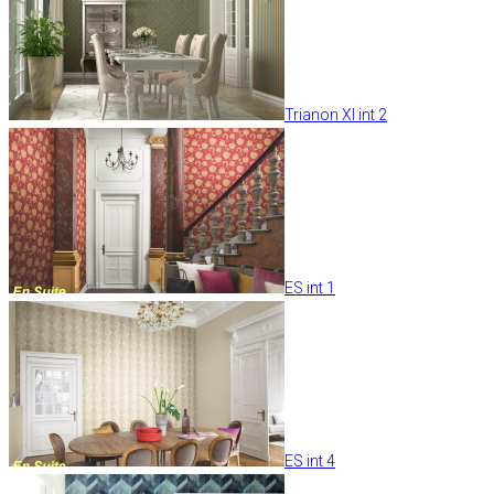
Trianon XI int 2
ES int 1
ES int 4