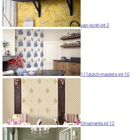
van-gogh-int-2
111dutch-masters-int-10
Ornamenta int 12