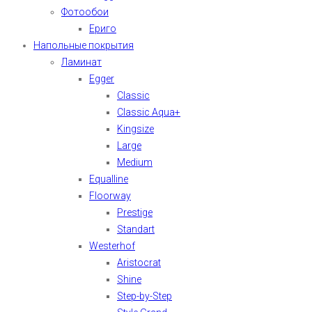
Фотообои
Ериго
Напольные покрытия
Ламинат
Egger
Classic
Classic Aqua+
Kingsize
Large
Medium
Equalline
Floorway
Prestige
Standart
Westerhof
Aristocrat
Shine
Step-by-Step