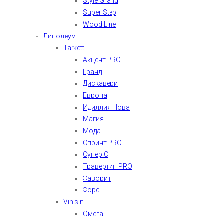
Style Grand
Super Step
Wood Line
Линолеум
Tarkett
Акцент PRO
Гранд
Дискавери
Европа
Идиллия Нова
Магия
Мода
Спринт PRO
Супер С
Травертин PRO
Фаворит
Форс
Vinisin
Омега