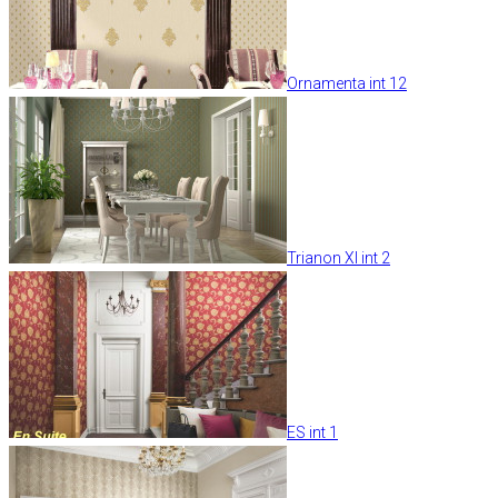
Ornamenta int 12
Trianon XI int 2
ES int 1