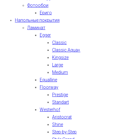
Фотообои
Ериго
Напольные покрытия
Ламинат
Egger
Classic
Classic Aqua+
Kingsize
Large
Medium
Equalline
Floorway
Prestige
Standart
Westerhof
Aristocrat
Shine
Step-by-Step