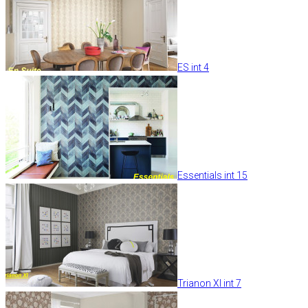
ES int 4
Essentials int 15
Trianon XI int 7