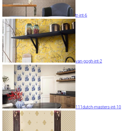
tr-int-6
van-gogh-int-2
111dutch-masters-int-10