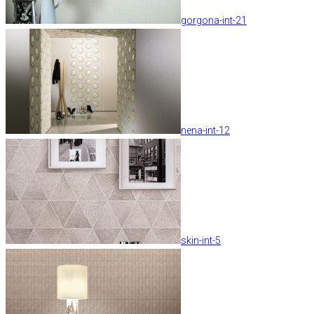
gorgona-int-21
nena-int-12
skin-int-5