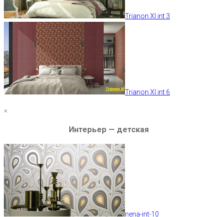
Trianon XI int 3
Trianon XI int 6
×
Интерьер — детская
nena-int-10