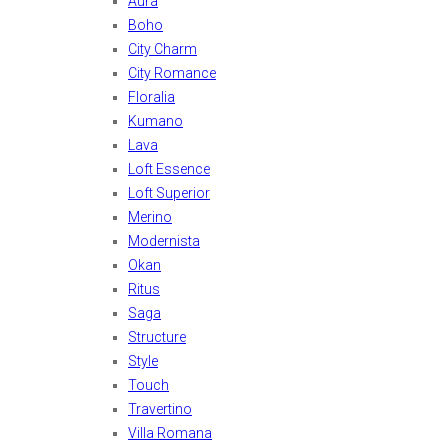
Aura
Boho
City Charm
City Romance
Floralia
Kumano
Lava
Loft Essence
Loft Superior
Merino
Modernista
Okan
Ritus
Saga
Structure
Style
Touch
Travertino
Villa Romana