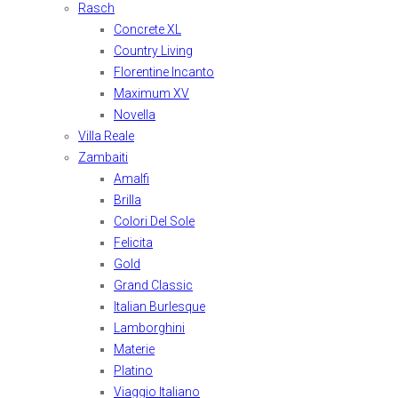
Rasch
Concrete XL
Country Living
Florentine Incanto
Maximum XV
Novella
Villa Reale
Zambaiti
Amalfi
Brilla
Colori Del Sole
Felicita
Gold
Grand Classic
Italian Burlesque
Lamborghini
Materie
Platino
Viaggio Italiano