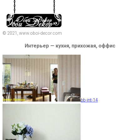
© 2021, www.oboi-decor.com
Интерьер — кухня, прихожая, оффис
bb-int-14