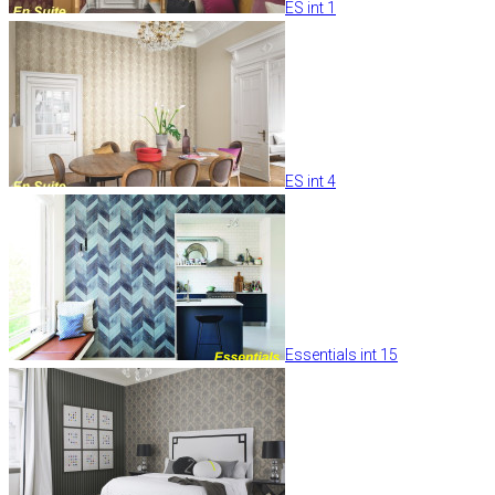
ES int 1
ES int 4
Essentials int 15