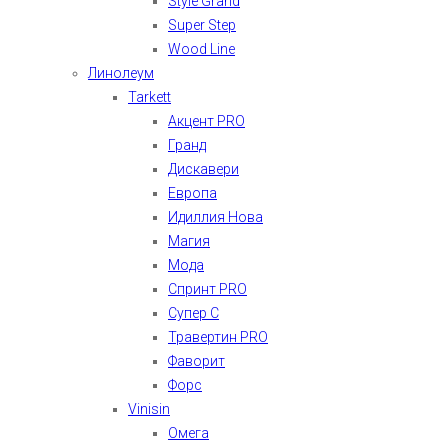
Style Grand
Super Step
Wood Line
Линолеум
Tarkett
Акцент PRO
Гранд
Дискавери
Европа
Идиллия Нова
Магия
Мода
Спринт PRO
Супер С
Травертин PRO
Фаворит
Форс
Vinisin
Омега