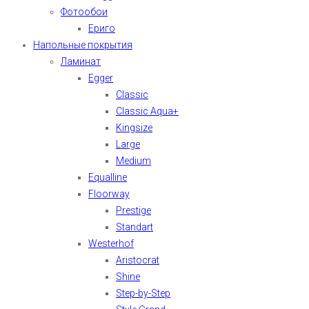
Фотообои
Ериго
Напольные покрытия
Ламинат
Egger
Classic
Classic Aqua+
Kingsize
Large
Medium
Equalline
Floorway
Prestige
Standart
Westerhof
Aristocrat
Shine
Step-by-Step