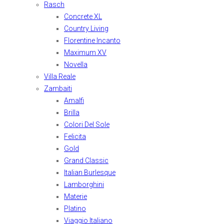
Rasch
Concrete XL
Country Living
Florentine Incanto
Maximum XV
Novella
Villa Reale
Zambaiti
Amalfi
Brilla
Colori Del Sole
Felicita
Gold
Grand Classic
Italian Burlesque
Lamborghini
Materie
Platino
Viaggio Italiano