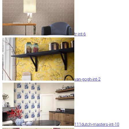
tr-int-6
van-gogh-int-2
111dutch-masters-int-10