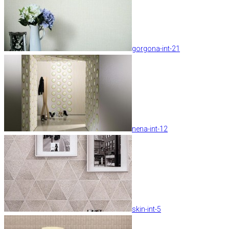
gorgona-int-21
nena-int-12
skin-int-5