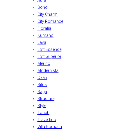
Aura
Boho
City Charm
City Romance
Floralia
Kumano
Lava
Loft Essence
Loft Superior
Merino
Modernista
Okan
Ritus
Saga
Structure
Style
Touch
Travertino
Villa Romana