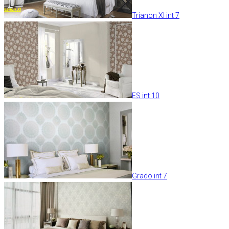
Trianon XI int 7
ES int 10
Grado int 7