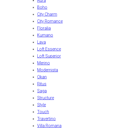
Aura
Boho
City Charm
City Romance
Floralia
Kumano
Lava
Loft Essence
Loft Superior
Merino
Modernista
Okan
Ritus
Saga
Structure
Style
Touch
Travertino
Villa Romana