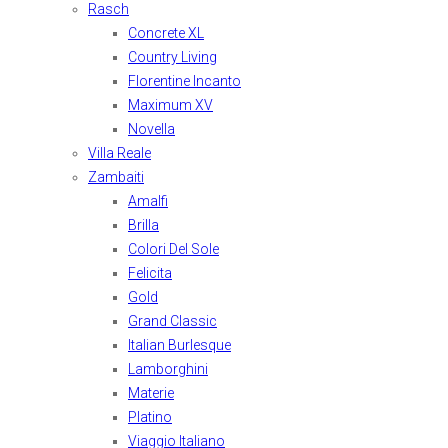
Rasch
Concrete XL
Country Living
Florentine Incanto
Maximum XV
Novella
Villa Reale
Zambaiti
Amalfi
Brilla
Colori Del Sole
Felicita
Gold
Grand Classic
Italian Burlesque
Lamborghini
Materie
Platino
Viaggio Italiano