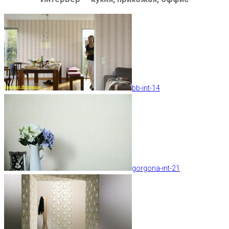
bb-int-14
gorgona-int-21