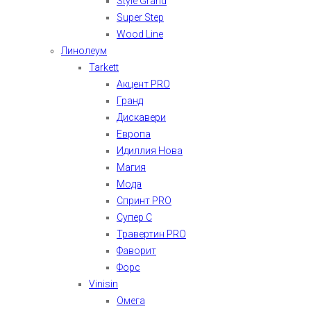
Style Grand
Super Step
Wood Line
Линолеум
Tarkett
Акцент PRO
Гранд
Дискавери
Европа
Идиллия Нова
Магия
Мода
Спринт PRO
Супер С
Травертин PRO
Фаворит
Форс
Vinisin
Омега