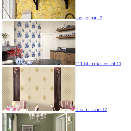
van-gogh-int-2
111dutch-masters-int-10
Ornamenta int 12