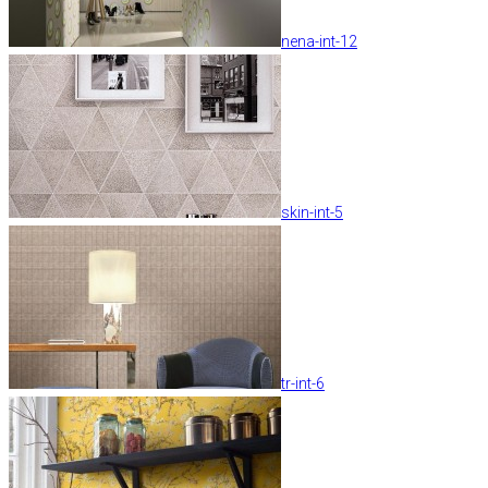
nena-int-12
skin-int-5
tr-int-6