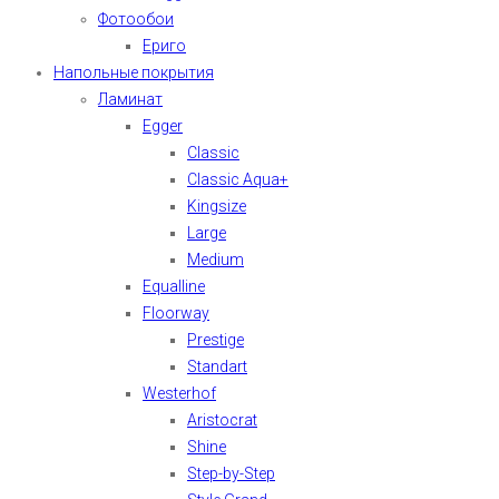
Фотообои
Ериго
Напольные покрытия
Ламинат
Egger
Classic
Classic Aqua+
Kingsize
Large
Medium
Equalline
Floorway
Prestige
Standart
Westerhof
Aristocrat
Shine
Step-by-Step