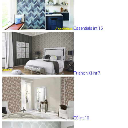
Essentials int 15
Trianon XI int 7
ES int 10