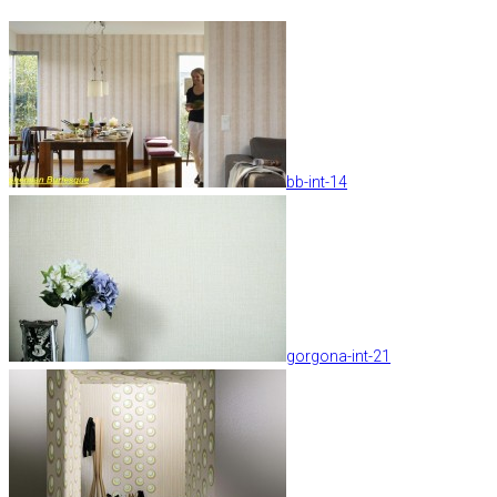
bb-int-14
gorgona-int-21