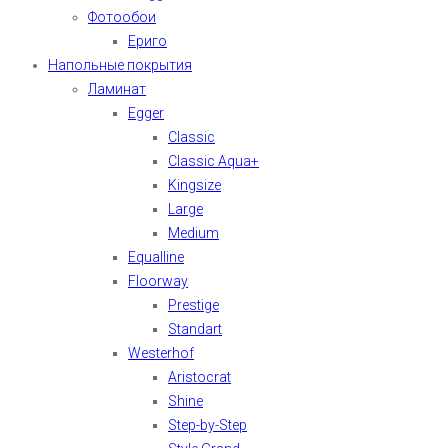
Фотообои
Ериго
Напольные покрытия
Ламинат
Egger
Classic
Classic Aqua+
Kingsize
Large
Medium
Equalline
Floorway
Prestige
Standart
Westerhof
Aristocrat
Shine
Step-by-Step