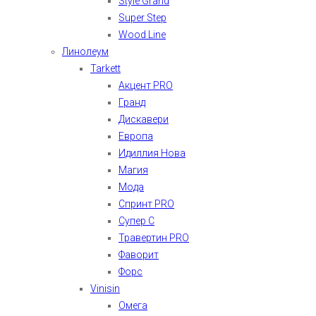
Style Grand
Super Step
Wood Line
Линолеум
Tarkett
Акцент PRO
Гранд
Дискавери
Европа
Идиллия Нова
Магия
Мода
Спринт PRO
Супер С
Травертин PRO
Фаворит
Форс
Vinisin
Омега