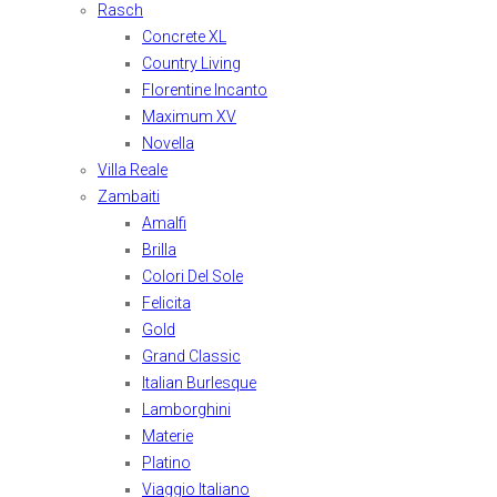
Rasch
Concrete XL
Country Living
Florentine Incanto
Maximum XV
Novella
Villa Reale
Zambaiti
Amalfi
Brilla
Colori Del Sole
Felicita
Gold
Grand Classic
Italian Burlesque
Lamborghini
Materie
Platino
Viaggio Italiano