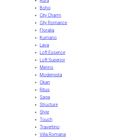
Aura
Boho
City Charm
City Romance
Floralia
Kumano
Lava
Loft Essence
Loft Superior
Merino
Modernista
Okan
Ritus
Saga
Structure
Style
Touch
Travertino
Villa Romana