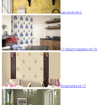
van-gogh-int-2
111dutch-masters-int-10
Ornamenta int 12