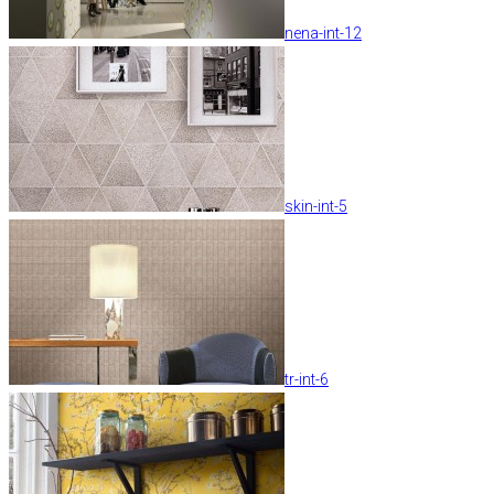
nena-int-12
skin-int-5
tr-int-6