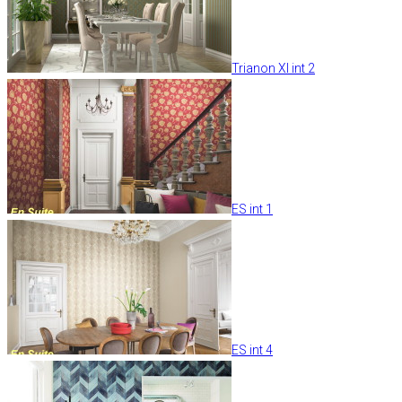
Trianon XI int 2
ES int 1
ES int 4