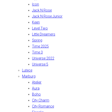
Icon
Jack N Rose
Jack N Rose Junior
Keen
Level Two
Little Dreamers
Spring
Time 2025
Time 3
Universe 2022
Universe 5
Lutece
Marburg
Atelier
Aura
Boho
City Charm
City Romance