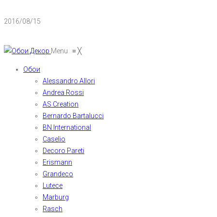
2016/08/15
Menu
≡
╳
Обои
Alessandro Allori
Andrea Rossi
AS Creation
Bernardo Bartalucci
BN International
Caselio
Decoro Pareti
Erismann
Grandeco
Lutece
Marburg
Rasch