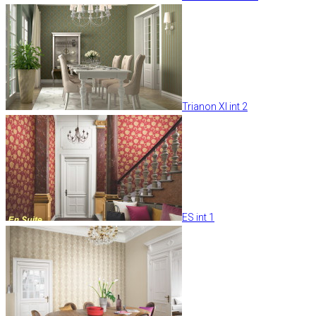
Trianon XI int 2
ES int 1