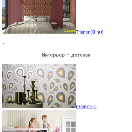
Trianon XI int 6
×
Интерьер — детская
nena-int-10