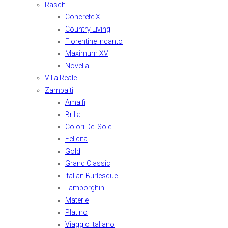
Rasch
Concrete XL
Country Living
Florentine Incanto
Maximum XV
Novella
Villa Reale
Zambaiti
Amalfi
Brilla
Colori Del Sole
Felicita
Gold
Grand Classic
Italian Burlesque
Lamborghini
Materie
Platino
Viaggio Italiano