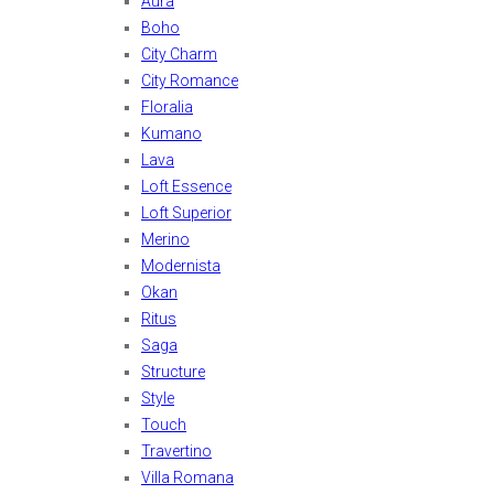
Aura
Boho
City Charm
City Romance
Floralia
Kumano
Lava
Loft Essence
Loft Superior
Merino
Modernista
Okan
Ritus
Saga
Structure
Style
Touch
Travertino
Villa Romana