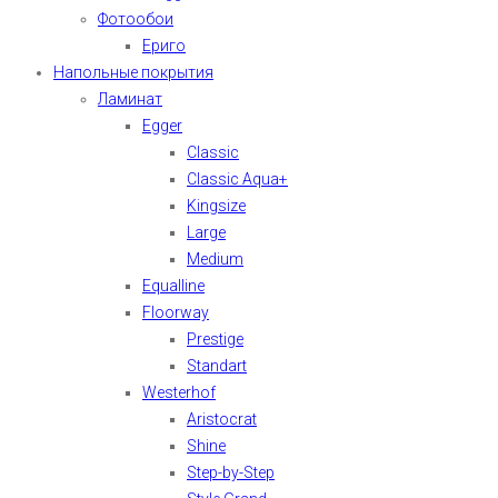
Фотообои
Ериго
Напольные покрытия
Ламинат
Egger
Classic
Classic Aqua+
Kingsize
Large
Medium
Equalline
Floorway
Prestige
Standart
Westerhof
Aristocrat
Shine
Step-by-Step