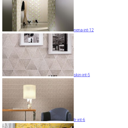
nena-int-12
skin-int-5
tr-int-6