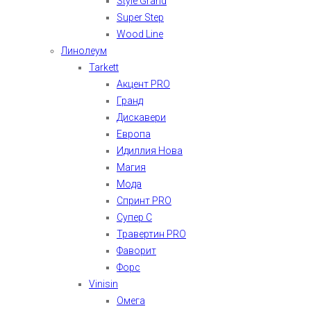
Style Grand
Super Step
Wood Line
Линолеум
Tarkett
Акцент PRO
Гранд
Дискавери
Европа
Идиллия Нова
Магия
Мода
Спринт PRO
Супер С
Травертин PRO
Фаворит
Форс
Vinisin
Омега