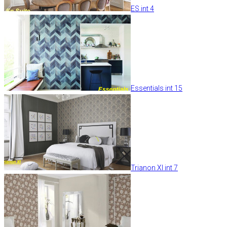
ES int 4
Essentials int 15
Trianon XI int 7