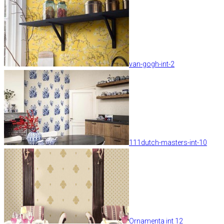
van-gogh-int-2
111dutch-masters-int-10
Ornamenta int 12