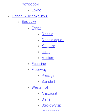
Фотообои
Ериго
Напольные покрытия
Ламинат
Egger
Classic
Classic Aqua+
Kingsize
Large
Medium
Equalline
Floorway
Prestige
Standart
Westerhof
Aristocrat
Shine
Step-by-Step