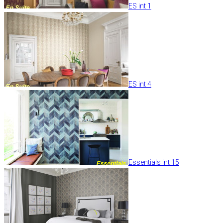
ES int 1
ES int 4
Essentials int 15