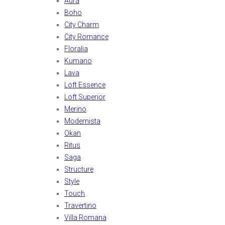
Aura
Boho
City Charm
City Romance
Floralia
Kumano
Lava
Loft Essence
Loft Superior
Merino
Modernista
Okan
Ritus
Saga
Structure
Style
Touch
Travertino
Villa Romana