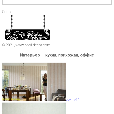
Лцвф
© 2021, www.oboi-decor.com
Интерьер — кухня, прихожая, оффис
bb-int-14