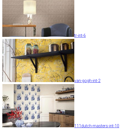
tr-int-6
van-gogh-int-2
111dutch-masters-int-10