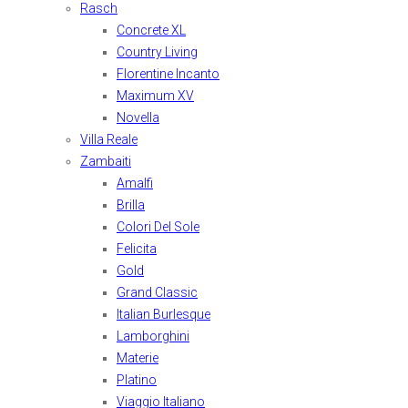
Rasch
Concrete XL
Country Living
Florentine Incanto
Maximum XV
Novella
Villa Reale
Zambaiti
Amalfi
Brilla
Colori Del Sole
Felicita
Gold
Grand Classic
Italian Burlesque
Lamborghini
Materie
Platino
Viaggio Italiano