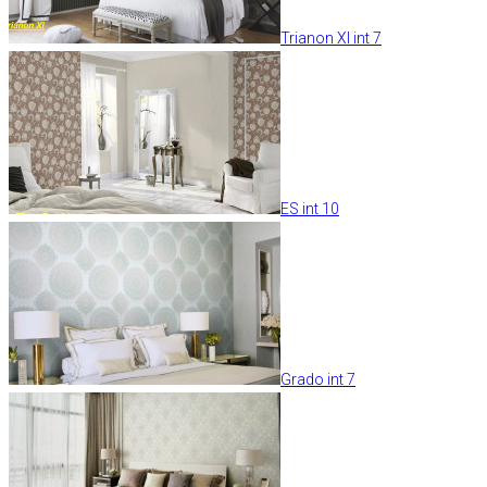
Trianon XI int 7
ES int 10
Grado int 7