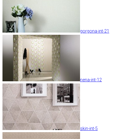
gorgona-int-21
nena-int-12
skin-int-5