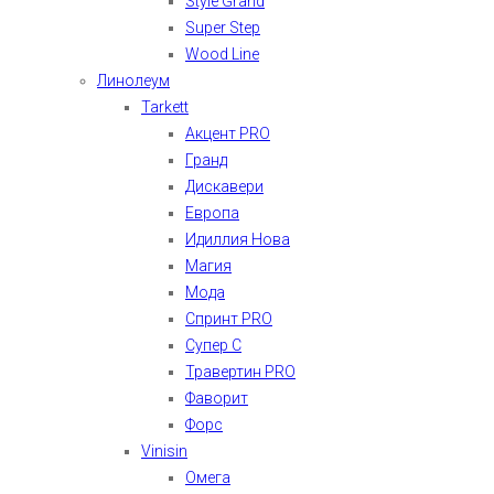
Style Grand
Super Step
Wood Line
Линолеум
Tarkett
Акцент PRO
Гранд
Дискавери
Европа
Идиллия Нова
Магия
Мода
Спринт PRO
Супер С
Травертин PRO
Фаворит
Форс
Vinisin
Омега