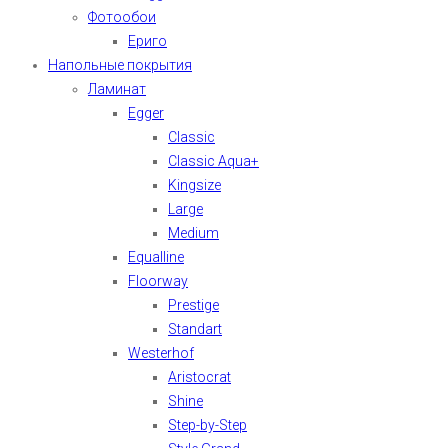
Фотообои
Ериго
Напольные покрытия
Ламинат
Egger
Classic
Classic Aqua+
Kingsize
Large
Medium
Equalline
Floorway
Prestige
Standart
Westerhof
Aristocrat
Shine
Step-by-Step