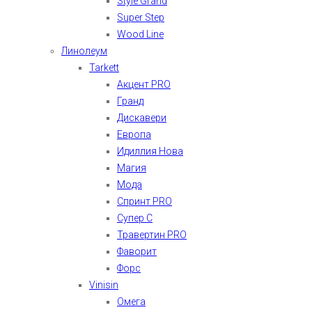
Style Grand
Super Step
Wood Line
Линолеум
Tarkett
Акцент PRO
Гранд
Дискавери
Европа
Идиллия Нова
Магия
Мода
Спринт PRO
Супер С
Травертин PRO
Фаворит
Форс
Vinisin
Омега