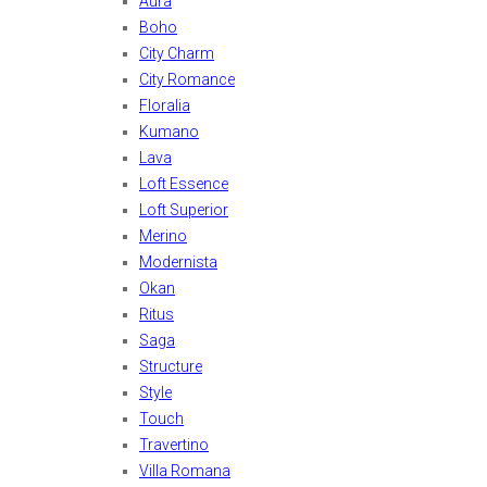
Aura
Boho
City Charm
City Romance
Floralia
Kumano
Lava
Loft Essence
Loft Superior
Merino
Modernista
Okan
Ritus
Saga
Structure
Style
Touch
Travertino
Villa Romana