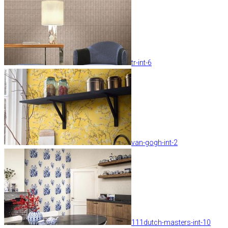
tr-int-6
van-gogh-int-2
111dutch-masters-int-10