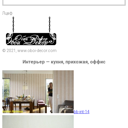
Лцвф
© 2021, www.oboi-decor.com
Интерьер — кухня, прихожая, оффис
bb-int-14