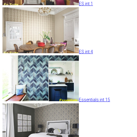
ES int 1
ES int 4
Essentials int 15