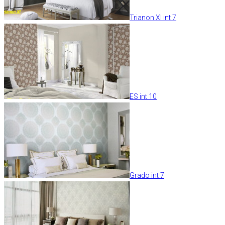
Trianon XI int 7
ES int 10
Grado int 7