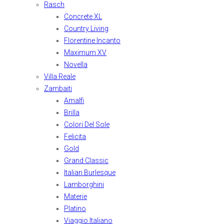
Rasch
Concrete XL
Country Living
Florentine Incanto
Maximum XV
Novella
Villa Reale
Zambaiti
Amalfi
Brilla
Colori Del Sole
Felicita
Gold
Grand Classic
Italian Burlesque
Lamborghini
Materie
Platino
Viaggio Italiano