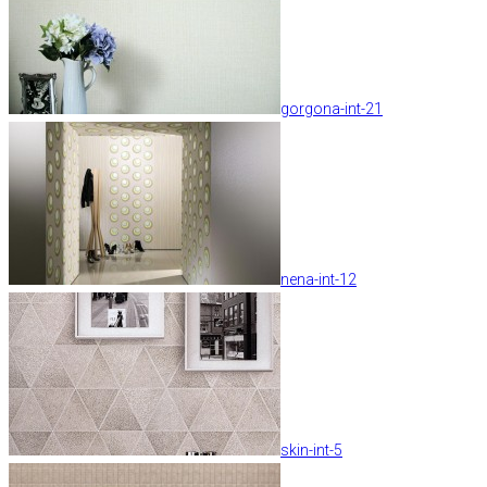
gorgona-int-21
nena-int-12
skin-int-5